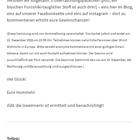
verlosen wir insgesamt 3 Überraschungspäckchen (psst, ein
bisschen Furoshiki-tauglicher Stoff ist auch drin!) – eins hier im Blog,
eins auf unserer Facebookseite und eins auf Instagram – dort zu
kommentieren erhöht eure Gewinnchancen!
(Diese Verlosung wird von Hummelhonig veranstaltet. Sie startet sofort und endet am
22. Dezember 2018 um 23:59 Uhr. Teilnehmen können natürliche Personen über 18 mit
Wohnsitz in Europa. Bitte verseht anonyme Kommentare mit einer gültigen Email-
Adresse, damit wir mit euch Kontakt aufnehmen können. Der Gewinn wird
ausschließlich per Post versandt. Die Gewinner bestimmt das Los am 23. Dezember, der
Rechtsweg und Barauszahlung sind ausgeschlossen.)
Viel Glück!
Eure Hummeln
Edit:
die Gewinnerin ist ermittelt und benachrichtigt!
Teilen: