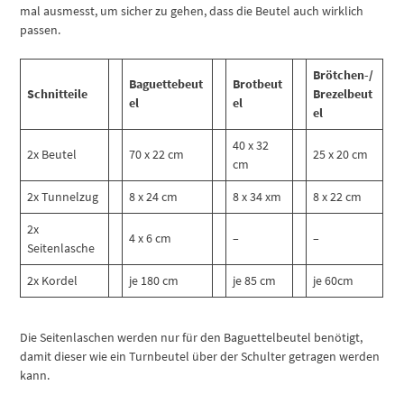
mal ausmesst, um sicher zu gehen, dass die Beutel auch wirklich
passen.
Brötchen-/
Baguettebeut
Brotbeut
Schnitteile
Brezelbeut
el
el
el
40 x 32
2x Beutel
70 x 22 cm
25 x 20 cm
cm
2x Tunnelzug
8 x 24 cm
8 x 34 xm
8 x 22 cm
2x
4 x 6 cm
–
–
Seitenlasche
2x Kordel
je 180 cm
je 85 cm
je 60cm
Die Seitenlaschen werden nur für den Baguettelbeutel benötigt,
damit dieser wie ein Turnbeutel über der Schulter getragen werden
kann.