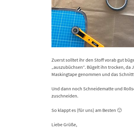
Zuerst solltet ihr den Stoff vorab gut büg
„auszubüchsen“. Bügelt ihn trocken, da 
Maskingtape genommen und das Schnitttei
Und dann noch Schneidematte und Rollsch
zuschneiden.
So klappt es (für uns) am Besten 🙂
Liebe Grüße,