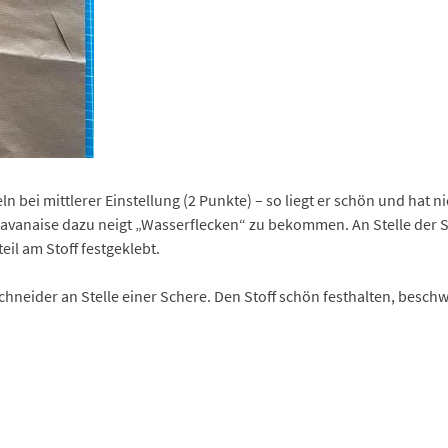
eln bei mittlerer Einstellung (2 Punkte) – so liegt er schön und hat 
Javanaise dazu neigt „Wasserflecken“ zu bekommen. An Stelle der 
l am Stoff festgeklebt.
neider an Stelle einer Schere. Den Stoff schön festhalten, besc