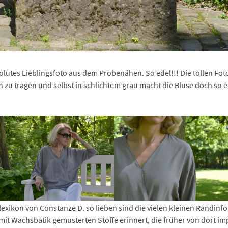
lutes Lieblingsfoto aus dem Probenähen. So edel!!! Die tollen Fot
ich zu tragen und selbst in schlichtem grau macht die Bluse doch so ei
exikon von Constanze D. so lieben sind die vielen kleinen Randinf
 mit Wachsbatik gemusterten Stoffe erinnert, die früher von dort im