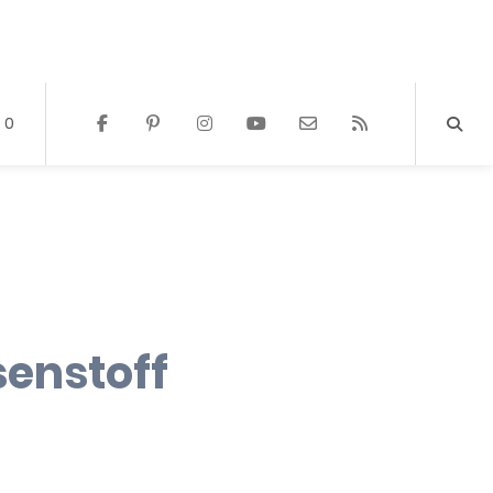
0
senstoff