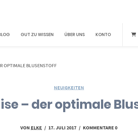
BLOG
GUT ZU WISSEN
ÜBER UNS
KONTO
ER OPTIMALE BLUSENSTOFF
NEUIGKEITEN
se – der optimale Blu
VON
ELKE
/
17. JULI 2017
/
KOMMENTARE 0