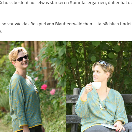
 Schuss besteht aus etwas stärkeren Spinnfasergarnen, daher hat d
jetzt so vor wie das Beispiel von Blaubeerwäldchen… tatsächlich fi
g.