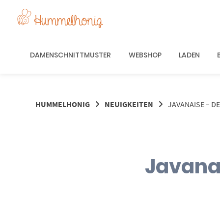
Springe
zum
Inhalt
DAMENSCHNITTMUSTER
WEBSHOP
LADEN
HUMMELHONIG
NEUIGKEITEN
JAVANAISE – D
Javanai