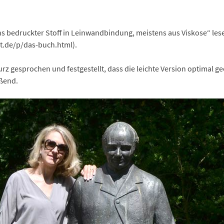
ens bedruckter Stoff in Leinwandbindung, meistens aus Viskose“ lesen
t.de/p/das-buch.html).
rz gesprochen und festgestellt, dass die leichte Version optimal geei
eßend.