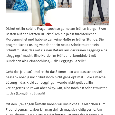
Diskutiert ihr solche Fragen auch so gerne am frühen Morgen? Am
Besten auf den letzten Drücker? Ich bin ja ein fürchterlicher
Morgenmuffel und habe so gar keine Muße zu früher Stunde. Die
pragmatische Lösung war daher ein neues Schnittmuster: ein
Schnittmuster, das mit kleinen Details aus der reinen Leggings eine
„Jeggings“ macht. Eine Kordel im Hüftbund, kombiniert mit
Bündchen als Beinabschluss,… die Leggings Gazelle!
Geht das jetzt so? Und reicht das? Hmm – so war das schon viel
besser – aber je nach Shirt noch nicht ganz optimal… die einfache
Lösung – das Kleid zur Leggings – wurde nicht geliebt. Ein
verlängertes Shirt war aber okay. Gut, also noch ein Schnittmuster,
… das (Long)Shirt Strauß!
Mit den 3/4-langen Ärmeln haben wir uns nicht alle Mädchen zum
Freund gemacht, aber ich mag sie! Ich mag sie richtig gerne. Am
allerliebsten kombiniert mit der kurzen Variante des (Long)Shirt