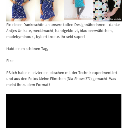
Ein riesen Dankeschön an unsere tollen Designnäherinnen – danke
Antjes Unikate, meckimacht, handgeklotzt, blaubeerwäldchen,
madebyminouki, bybertitroete. Ihr seid super!
Habt einen schönen Tag,
Elke
PS: ich habe in letzter ein bisschen mit der Technik experimentiert
und aus den Fotos kleine Filmchen (Dia-Shows???) gemacht. Was
meint ihr zu dem Format?