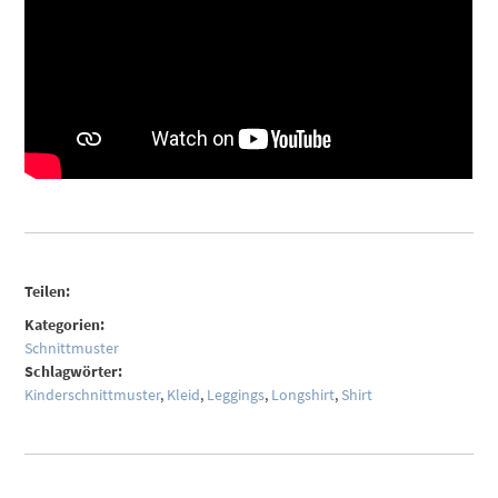
Teilen:
Kategorien:
Schnittmuster
Schlagwörter:
Kinderschnittmuster
,
Kleid
,
Leggings
,
Longshirt
,
Shirt