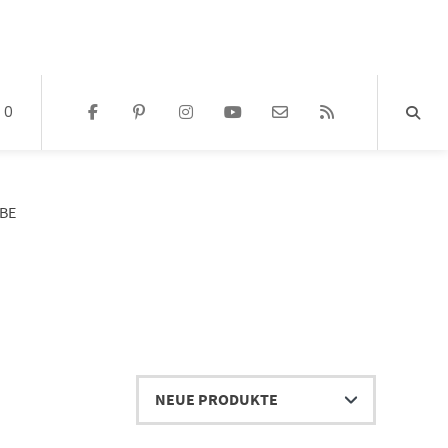
0
RBE