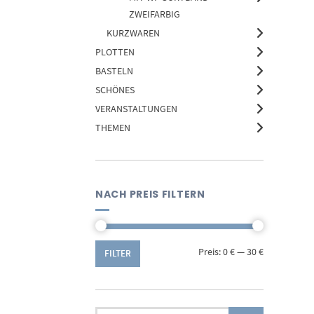
ZWEIFARBIG
KURZWAREN
PLOTTEN
BASTELN
SCHÖNES
VERANSTALTUNGEN
THEMEN
NACH PREIS FILTERN
Min.
Max.
Preis:
0 €
—
30 €
FILTER
Preis
Preis