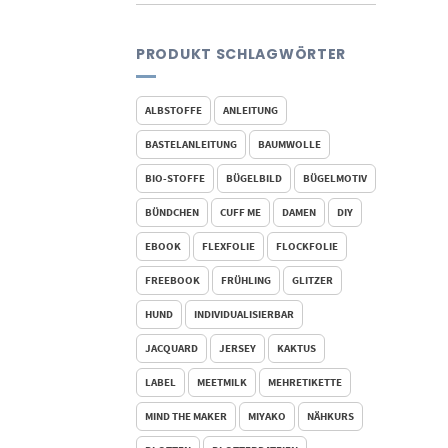
PRODUKT SCHLAGWÖRTER
ALBSTOFFE
ANLEITUNG
BASTELANLEITUNG
BAUMWOLLE
BIO-STOFFE
BÜGELBILD
BÜGELMOTIV
BÜNDCHEN
CUFF ME
DAMEN
DIY
EBOOK
FLEXFOLIE
FLOCKFOLIE
FREEBOOK
FRÜHLING
GLITZER
HUND
INDIVIDUALISIERBAR
JACQUARD
JERSEY
KAKTUS
LABEL
MEETMILK
MEHRETIKETTE
MIND THE MAKER
MIYAKO
NÄHKURS