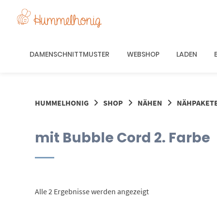
Springe
zum
Inhalt
DAMENSCHNITTMUSTER
WEBSHOP
LADEN
HUMMELHONIG
SHOP
NÄHEN
NÄHPAKET
mit Bubble Cord 2. Farbe
Nach
Alle 2 Ergebnisse werden angezeigt
Aktualität
sortiert