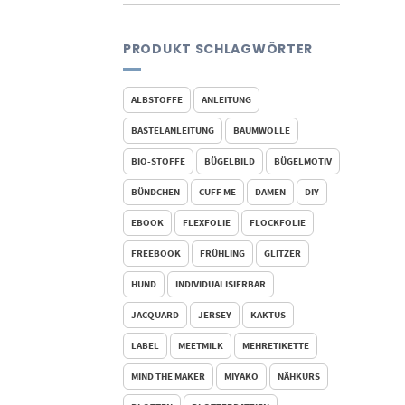
PRODUKT SCHLAGWÖRTER
ALBSTOFFE
ANLEITUNG
BASTELANLEITUNG
BAUMWOLLE
BIO-STOFFE
BÜGELBILD
BÜGELMOTIV
BÜNDCHEN
CUFF ME
DAMEN
DIY
EBOOK
FLEXFOLIE
FLOCKFOLIE
FREEBOOK
FRÜHLING
GLITZER
HUND
INDIVIDUALISIERBAR
JACQUARD
JERSEY
KAKTUS
LABEL
MEETMILK
MEHRETIKETTE
MIND THE MAKER
MIYAKO
NÄHKURS