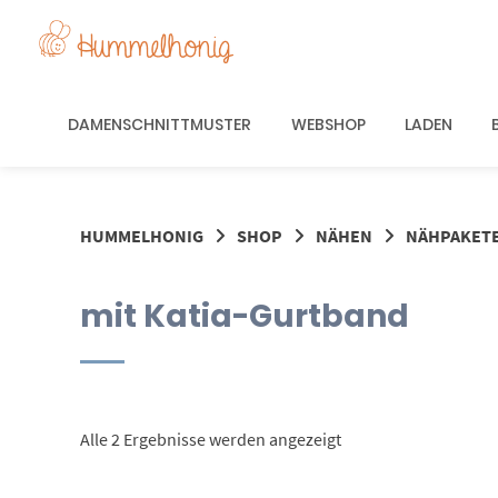
Springe
zum
Inhalt
DAMENSCHNITTMUSTER
WEBSHOP
LADEN
HUMMELHONIG
SHOP
NÄHEN
NÄHPAKET
mit Katia-Gurtband
Nach
Alle 2 Ergebnisse werden angezeigt
Aktualität
sortiert