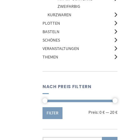
ZWEIFARBIG
KURZWAREN
PLOTTEN
BASTELN
SCHÖNES
VERANSTALTUNGEN
THEMEN
NACH PREIS FILTERN
Min.
Max.
Preis:
0 €
—
20 €
FILTER
Preis
Preis