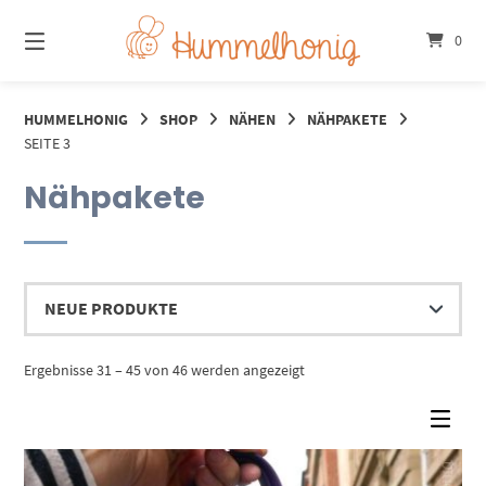
Springe
zum
0
Inhalt
HUMMELHONIG
SHOP
NÄHEN
NÄHPAKETE
SEITE 3
Nähpakete
Nach
Ergebnisse 31 – 45 von 46 werden angezeigt
Aktualität
sortiert