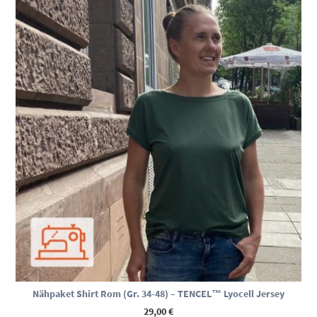
Nähpaket Shirt Rom (Gr. 34-48) – TENCEL™ Lyocell Jersey
29,00
€