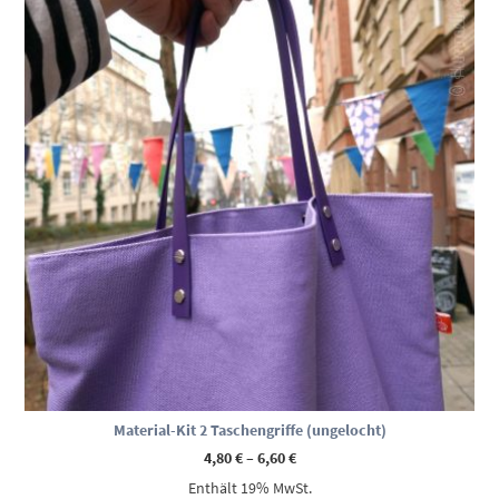
Material-Kit 2 Taschengriffe (ungelocht)
Preisspanne:
4,80
€
–
6,60
€
4,80 €
Enthält 19% MwSt.
bis