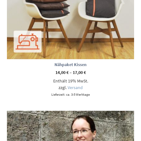
Nähpaket Kissen
Preisspanne:
14,00
€
–
17,00
€
14,00 €
Enthält 19% MwSt.
bis
17,00 €
zzgl.
Versand
Lieferzeit: ca. 3-5 Werktage