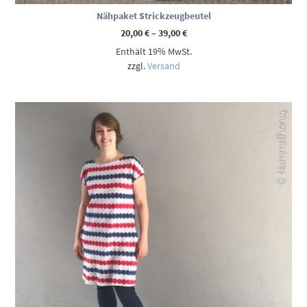
Nähpaket Strickzeugbeutel
Preisspanne:
20,00
€
–
39,00
€
20,00 €
Enthält 19% MwSt.
bis
39,00 €
zzgl.
Versand