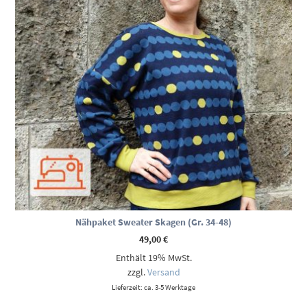
Nähpaket Sweater Skagen (Gr. 34-48)
49,00
€
Enthält 19% MwSt.
zzgl.
Versand
Lieferzeit: ca. 3-5 Werktage