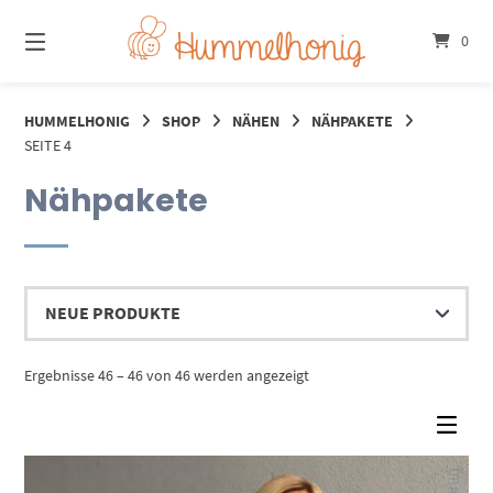
Springe
zum
0
Inhalt
HUMMELHONIG
SHOP
NÄHEN
NÄHPAKETE
SEITE 4
Nähpakete
Nach
Ergebnisse 46 – 46 von 46 werden angezeigt
Aktualität
sortiert