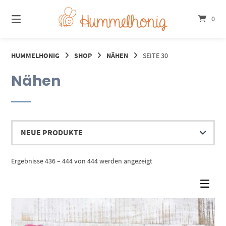
Springe
zum
0
Inhalt
HUMMELHONIG
SHOP
NÄHEN
SEITE 30
Nähen
Nach
Ergebnisse 436 – 444 von 444 werden angezeigt
Aktualität
sortiert