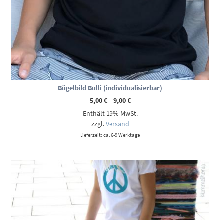
Bügelbild Bulli (individualisierbar)
Preisspanne:
5,00
€
–
9,00
€
5,00 €
Enthält 19% MwSt.
bis
9,00 €
zzgl.
Versand
Lieferzeit: ca. 6-9 Werktage