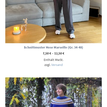
Schnittmuster Hose Marseille (Gr. 34-48)
Preisspanne:
7,50
€
–
12,50
€
7,50 €
Enthält MwSt.
bis
12,50 €
zzgl.
Versand