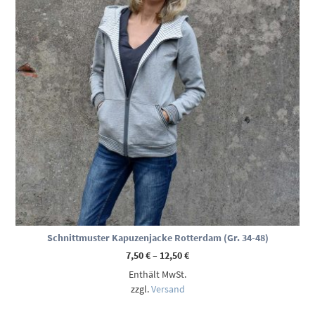
Schnittmuster Kapuzenjacke Rotterdam (Gr. 34-48)
Preisspanne:
7,50
€
–
12,50
€
7,50 €
Enthält MwSt.
bis
12,50 €
zzgl.
Versand