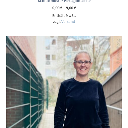
Schnittmuster Hexagontasche
Preisspanne:
0,00
€
–
9,00
€
0,00 €
Enthält MwSt.
bis
9,00 €
zzgl.
Versand