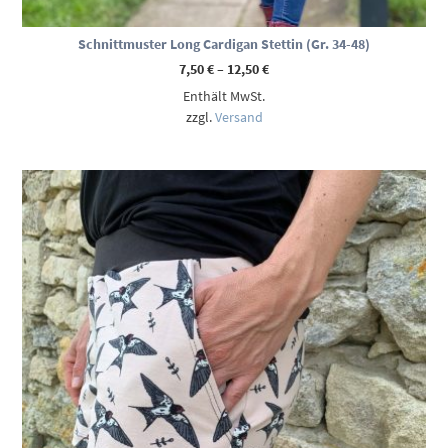
Schnittmuster Long Cardigan Stettin (Gr. 34-48)
Preisspanne:
7,50
€
–
12,50
€
7,50 €
Enthält MwSt.
bis
12,50 €
zzgl.
Versand