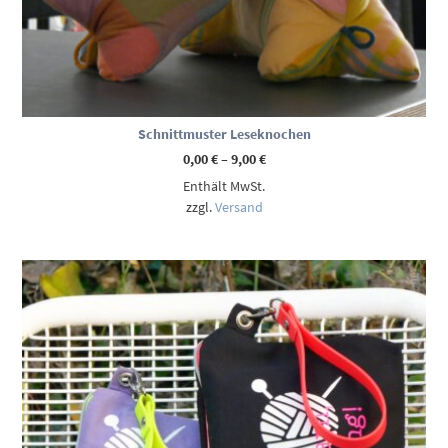
Schnittmuster Leseknochen
Preisspanne:
0,00
€
–
9,00
€
0,00 €
Enthält MwSt.
bis
9,00 €
zzgl.
Versand