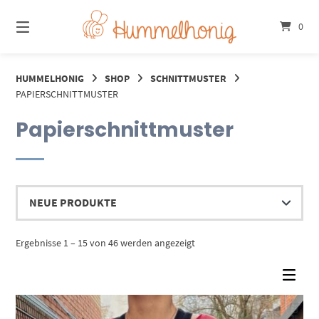
Springe
zum
0
Inhalt
HUMMELHONIG
SHOP
SCHNITTMUSTER
PAPIERSCHNITTMUSTER
Papierschnittmuster
Nach
Ergebnisse 1 – 15 von 46 werden angezeigt
Aktualität
sortiert