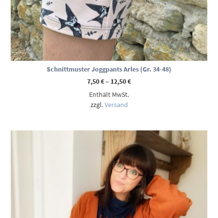
Schnittmuster Joggpants Arles (Gr. 34-48)
Preisspanne:
7,50
€
–
12,50
€
7,50 €
Enthält MwSt.
bis
12,50 €
zzgl.
Versand