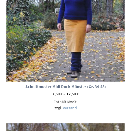
Schnittmuster Midi Rock Münster (Gr. 34-48)
Preisspanne:
7,50
€
–
12,50
€
7,50 €
Enthält MwSt.
bis
12,50 €
zzgl.
Versand