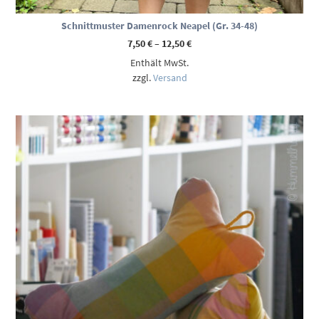
Schnittmuster Damenrock Neapel (Gr. 34-48)
Preisspanne:
7,50
€
–
12,50
€
7,50 €
Enthält MwSt.
bis
12,50 €
zzgl.
Versand