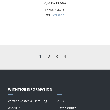
Preisspanne:
7,50
€
–
12,50
€
7,50 €
Enthält MwSt.
bis
12,50 €
zzgl.
Versand
1
2
3
4
WICHTIGE INFORMATION
Versandkosten & Lieferung
AGB
Widerruf
Datenschutz