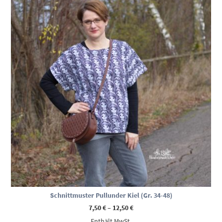
Schnittmuster Pullunder Kiel (Gr. 34-48)
Preisspanne:
7,50
€
–
12,50
€
7,50 €
Enthält MwSt.
bis