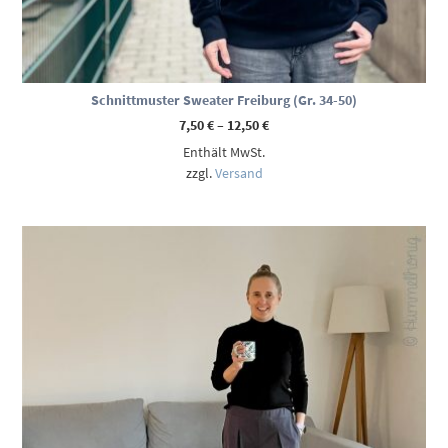
Schnittmuster Sweater Freiburg (Gr. 34-50)
Preisspanne:
7,50
€
–
12,50
€
7,50 €
Enthält MwSt.
bis
12,50 €
zzgl.
Versand