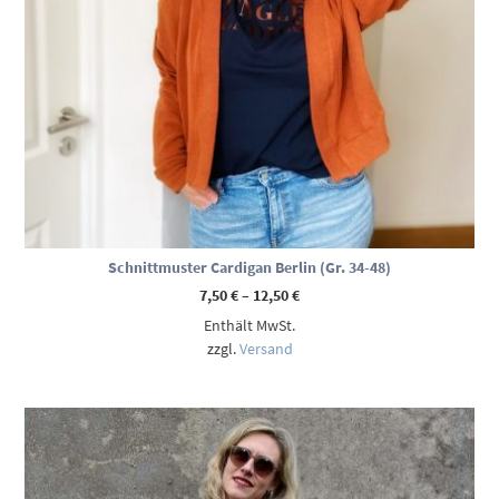
Schnittmuster Cardigan Berlin (Gr. 34-48)
Preisspanne:
7,50
€
–
12,50
€
7,50 €
Enthält MwSt.
bis
12,50 €
zzgl.
Versand