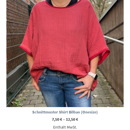
Schnittmuster Shirt Bilbao (Onesize)
Preisspanne:
7,50
€
–
12,50
€
7,50 €
Enthält MwSt.
bis