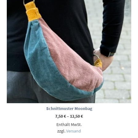
Schnittmuster Moonbag
Preisspanne:
7,50
€
–
12,50
€
7,50 €
Enthält MwSt.
bis
12,50 €
zzgl.
Versand