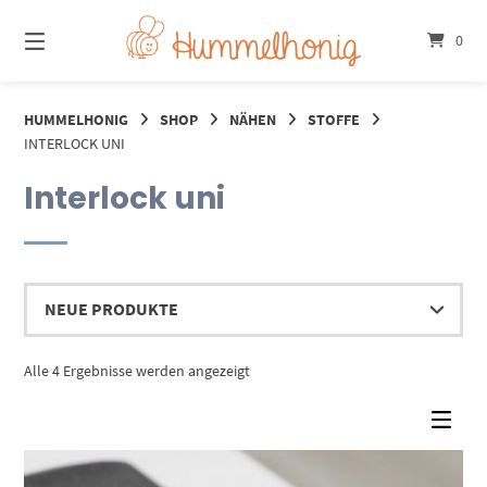
Springe
zum
0
Inhalt
HUMMELHONIG
SHOP
NÄHEN
STOFFE
INTERLOCK UNI
Interlock uni
Nach
Alle 4 Ergebnisse werden angezeigt
Aktualität
sortiert