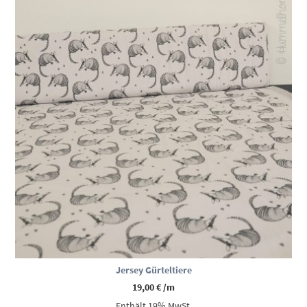
Jersey Gürteltiere
19,00
€
/m
Enthält 19% MwSt.