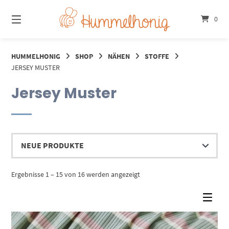
Springe
zum
0
Inhalt
HUMMELHONIG
SHOP
NÄHEN
STOFFE
JERSEY MUSTER
Jersey Muster
Nach
Ergebnisse 1 – 15 von 16 werden angezeigt
Aktualität
sortiert