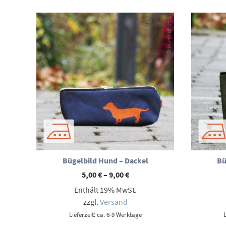
Bügelbild Hund – Dackel
Bü
Preisspanne:
5,00
€
–
9,00
€
5,00 €
Enthält 19% MwSt.
bis
9,00 €
zzgl.
Versand
Lieferzeit: ca. 6-9 Werktage