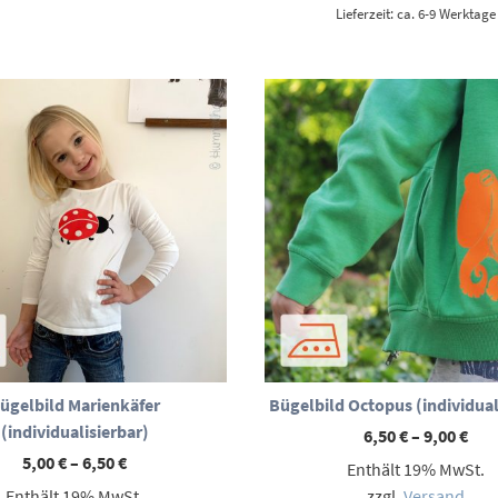
Lieferzeit: ca. 6-9 Werktage
ügelbild Marienkäfer
Bügelbild Octopus (individual
(individualisierbar)
Pre
6,50
€
–
9,00
€
6,50
Preisspanne:
5,00
€
–
6,50
€
Enthält 19% MwSt.
bis
5,00 €
9,00
Enthält 19% MwSt.
zzgl.
Versand
bis