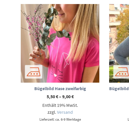
Bügelbild Hase zweifarbig
Bügelbild
Preisspanne:
5,50
€
–
9,00
€
5,50 €
Enthält 19% MwSt.
bis
9,00 €
zzgl.
Versand
Lieferzeit: ca. 6-9 Werktage