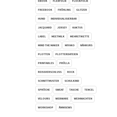
EBOOK
FLEXFOLIE
FLOCKFOLIE
 €
FREEBOOK
FRÜHLING
GLITZER
HUND
INDIVIDUALISIERBAR
JACQUARD
JERSEY
KAKTUS
LABEL
MEETMILK
MEHRETIKETTE
MIND THE MAKER
MIYAKO
NÄHKURS
PLOTTEN
PLOTTERDATEIEN
PRINTABLES
PRÜLLA
REISSVERSCHLUSS
ROCK
SCHNITTMUSTER
SCHULKIND
SPRÜCHE
SWEAT
TASCHE
TENCEL
VELOURS
WEBWARE
WEIHNACHTEN
WORKSHOP
ÄNNISEWS