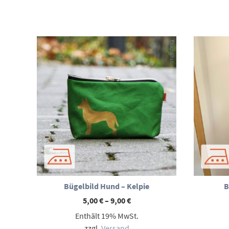
Bügelbild Hund – Kelpie
B
Preisspanne:
5,00
€
–
9,00
€
5,00 €
Enthält 19% MwSt.
bis
9,00 €
zzgl.
Versand