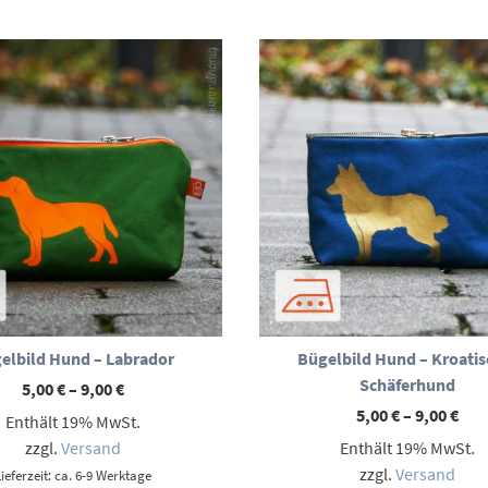
elbild Hund – Labrador
Bügelbild Hund – Kroatis
Schäferhund
Preisspanne:
5,00
€
–
9,00
€
5,00 €
Pre
5,00
€
–
9,00
€
Enthält 19% MwSt.
bis
5,00
9,00 €
zzgl.
Versand
Enthält 19% MwSt.
bis
9,00
zzgl.
Versand
Lieferzeit: ca. 6-9 Werktage