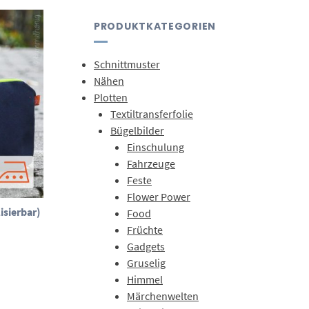
PRODUKTKATEGORIEN
Schnittmuster
Nähen
Plotten
Textiltransferfolie
Bügelbilder
Einschulung
Fahrzeuge
Feste
Flower Power
isierbar)
Food
Früchte
isspanne:
 €
Gadgets
Gruselig
 €
Himmel
Märchenwelten