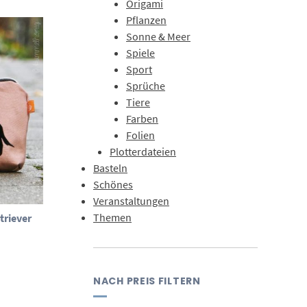
Origami
Pflanzen
Sonne & Meer
Spiele
Sport
Sprüche
Tiere
Farben
Folien
Plotterdateien
Basteln
Schönes
Veranstaltungen
Themen
triever
isspanne:
 €
 €
NACH PREIS FILTERN