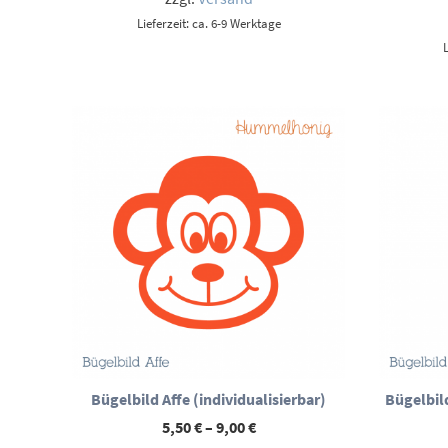
Lieferzeit: ca. 6-9 Werktage
Bügelbild Affe (individualisierbar)
Bügelbild
Preisspanne:
5,50
€
–
9,00
€
5,50 €