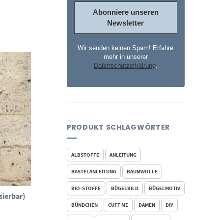
Wir senden keinen Spam! Erfahre
mehr in unserer
Datenschutzerklärung
.
PRODUKT SCHLAGWÖRTER
ALBSTOFFE
ANLEITUNG
BASTELANLEITUNG
BAUMWOLLE
BIO-STOFFE
BÜGELBILD
BÜGELMOTIV
sierbar)
BÜNDCHEN
CUFF ME
DAMEN
DIY
isspanne:
 €