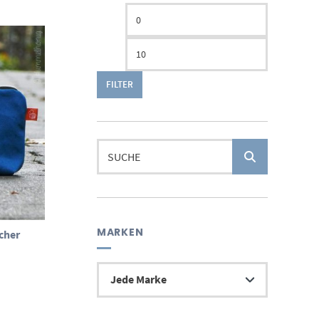
Min.
Max.
Preis
Preis
FILTER
Suchen
nach:
MARKEN
cher
isspanne:
 €
 €