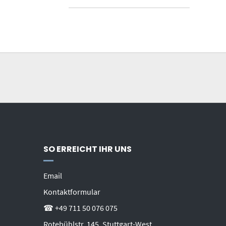
SO ERREICHT IHR UNS
Email
Kontaktformular
☎ +49 711 50 076 075
Rotebühlstr. 145, Stuttgart-West