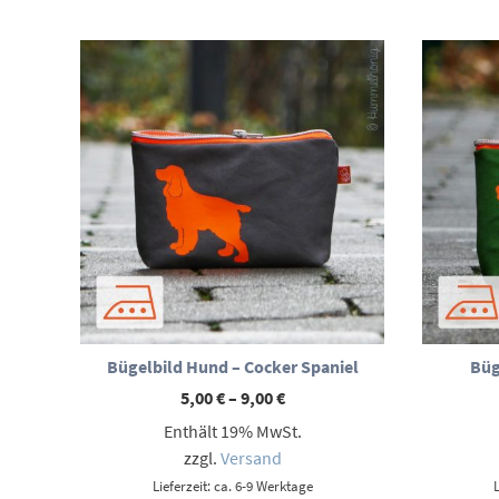
Bügelbild Hund – Cocker Spaniel
Büg
Preisspanne:
5,00
€
–
9,00
€
5,00 €
Enthält 19% MwSt.
bis
9,00 €
zzgl.
Versand
Lieferzeit: ca. 6-9 Werktage