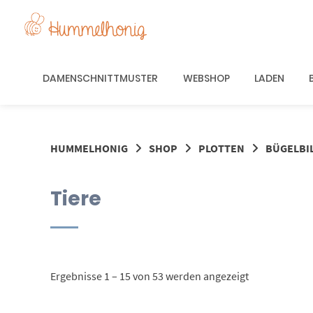
Springe
zum
Inhalt
DAMENSCHNITTMUSTER
WEBSHOP
LADEN
HUMMELHONIG
SHOP
PLOTTEN
BÜGELBI
Tiere
Nach
Ergebnisse 1 – 15 von 53 werden angezeigt
Aktualität
sortiert