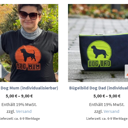
 Dog Mum (individualisierbar)
Bügelbild Dog Dad (individual
Preisspanne:
Pre
5,00
€
–
9,00
€
5,00
€
–
9,00
€
5,00 €
5,00
Enthält 19% MwSt.
Enthält 19% MwSt.
bis
bis
9,00 €
9,00
zzgl.
Versand
zzgl.
Versand
Lieferzeit: ca. 6-9 Werktage
Lieferzeit: ca. 6-9 Werktage