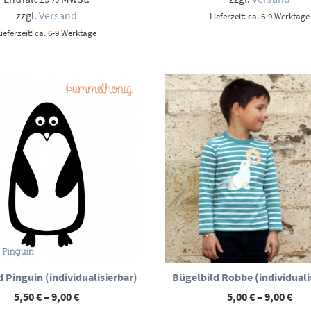
6,50 €
zzgl.
Versand
Lieferzeit: ca. 6-9 Werktage
Lieferzeit: ca. 6-9 Werktage
 Pinguin (individualisierbar)
Bügelbild Robbe (individuali
Preisspanne:
Pre
5,50
€
–
9,00
€
5,00
€
–
9,00
€
5,50 €
5,00