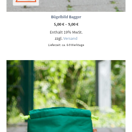
Bügelbild Bagger
Preisspanne:
5,00
€
–
9,00
€
5,00 €
Enthält 19% MwSt.
bis
9,00 €
zzgl.
Versand
Lieferzeit: ca. 6-9 Werktage