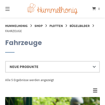
Springe
zum
0
Inhalt
HUMMELHONIG
SHOP
PLOTTEN
BÜGELBILDER
FAHRZEUGE
Fahrzeuge
Nach
Alle 5 Ergebnisse werden angezeigt
Aktualität
sortiert