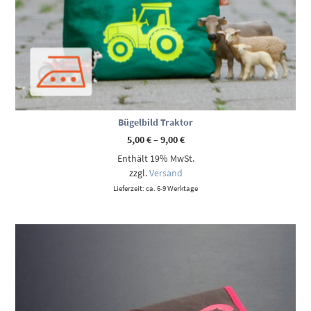
Bügelbild Traktor
Preisspanne:
5,00
€
–
9,00
€
5,00 €
Enthält 19% MwSt.
bis
9,00 €
zzgl.
Versand
Lieferzeit: ca. 6-9 Werktage