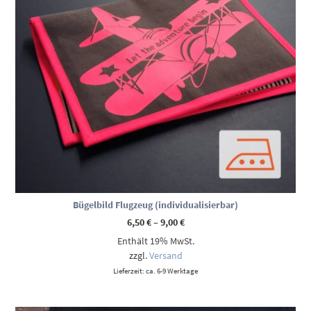
Bügelbild Flugzeug (individualisierbar)
Preisspanne:
6,50
€
–
9,00
€
6,50 €
Enthält 19% MwSt.
bis
9,00 €
zzgl.
Versand
Lieferzeit: ca. 6-9 Werktage