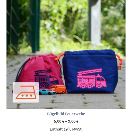
Bügelbild Feuerwehr
Preisspanne:
5,00
€
–
9,00
€
5,00 €
Enthält 19% MwSt.
bis