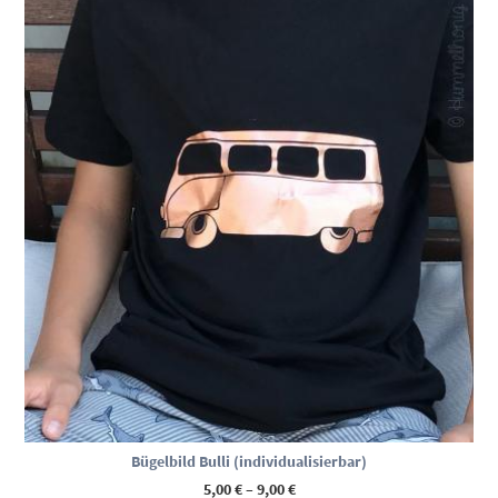
Bügelbild Bulli (individualisierbar)
Preisspanne:
5,00
€
–
9,00
€