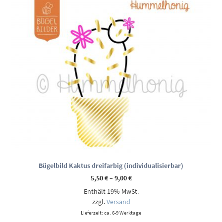
Bügelbild Kaktus dreifarbig (individualisierbar)
Preisspanne:
5,50
€
–
9,00
€
5,50 €
Enthält 19% MwSt.
bis
9,00 €
zzgl.
Versand
Lieferzeit: ca. 6-9 Werktage