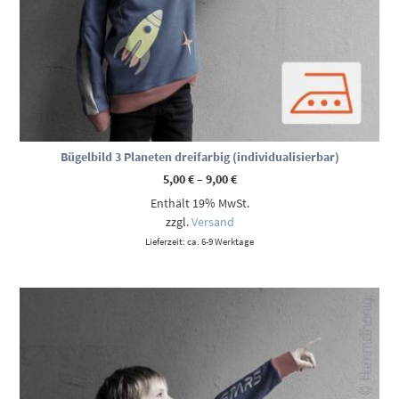
Bügelbild 3 Planeten dreifarbig (individualisierbar)
Preisspanne:
5,00
€
–
9,00
€
5,00 €
Enthält 19% MwSt.
bis
9,00 €
zzgl.
Versand
Lieferzeit: ca. 6-9 Werktage