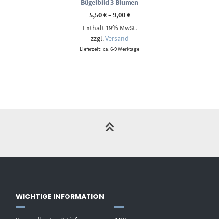
Bügelbild 3 Blumen
Preisspanne:
5,50
€
–
9,00
€
5,50 €
Enthält 19% MwSt.
bis
9,00 €
zzgl.
Versand
Lieferzeit: ca. 6-9 Werktage
WICHTIGE INFORMATION