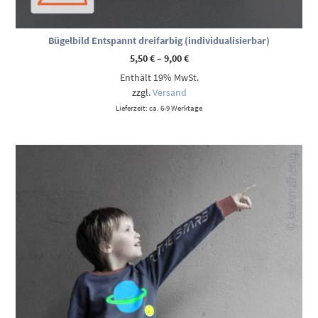
Bügelbild Entspannt dreifarbig (individualisierbar)
Preisspanne:
5,50
€
–
9,00
€
5,50 €
Enthält 19% MwSt.
bis
9,00 €
zzgl.
Versand
Lieferzeit: ca. 6-9 Werktage