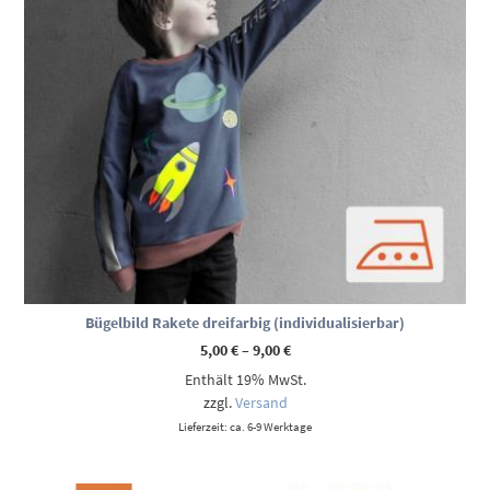
Bügelbild Rakete dreifarbig (individualisierbar)
Preisspanne:
5,00
€
–
9,00
€
5,00 €
Enthält 19% MwSt.
bis
9,00 €
zzgl.
Versand
Lieferzeit: ca. 6-9 Werktage