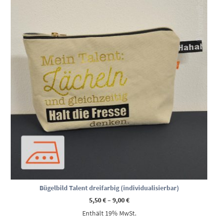
Bügelbild Talent dreifarbig (individualisierbar)
Preisspanne:
5,50
€
–
9,00
€
5,50 €
Enthält 19% MwSt.
bis