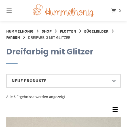
Springe
zum
0
Inhalt
HUMMELHONIG
SHOP
PLOTTEN
BÜGELBILDER
FARBEN
DREIFARBIG MIT GLITZER
Dreifarbig mit Glitzer
Nach
Alle 6 Ergebnisse werden angezeigt
Aktualität
sortiert