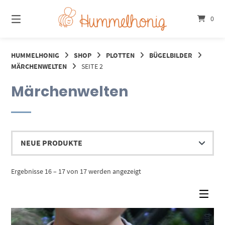
Springe
zum
0
Inhalt
HUMMELHONIG
SHOP
PLOTTEN
BÜGELBILDER
MÄRCHENWELTEN
SEITE 2
Märchenwelten
Nach
Ergebnisse 16 – 17 von 17 werden angezeigt
Aktualität
sortiert