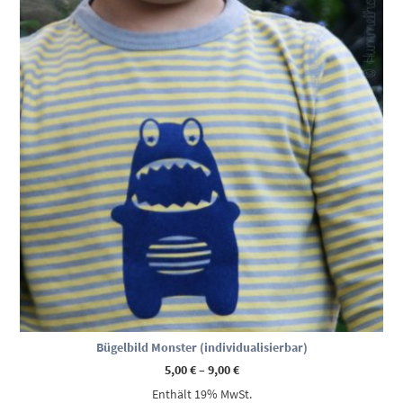
Bügelbild Monster (individualisierbar)
Preisspanne:
5,00
€
–
9,00
€
5,00 €
Enthält 19% MwSt.
bis