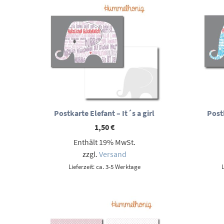
Postkarte Elefant – It´s a girl
Postk
1,50
€
Enthält 19% MwSt.
zzgl.
Versand
Lieferzeit: ca. 3-5 Werktage