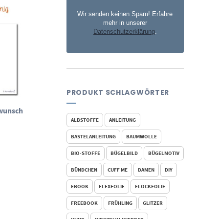
Wir senden keinen Spam! Erfahre
mehr in unserer
Datenschutzerklärung
.
PRODUKT SCHLAGWÖRTER
kwunsch
ALBSTOFFE
ANLEITUNG
BASTELANLEITUNG
BAUMWOLLE
BIO-STOFFE
BÜGELBILD
BÜGELMOTIV
BÜNDCHEN
CUFF ME
DAMEN
DIY
EBOOK
FLEXFOLIE
FLOCKFOLIE
FREEBOOK
FRÜHLING
GLITZER