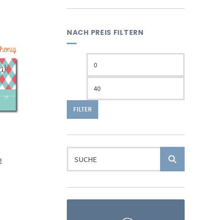
NACH PREIS FILTERN
Min.
Max.
Preis
Preis
FILTER
Suchen
!
nach:
isspanne:
0 €
00 €