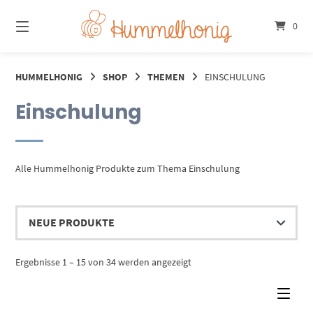
Springe
zum
0
Inhalt
HUMMELHONIG
SHOP
THEMEN
EINSCHULUNG
Einschulung
Alle Hummelhonig Produkte zum Thema Einschulung
Nach
Ergebnisse 1 – 15 von 34 werden angezeigt
Aktualität
sortiert