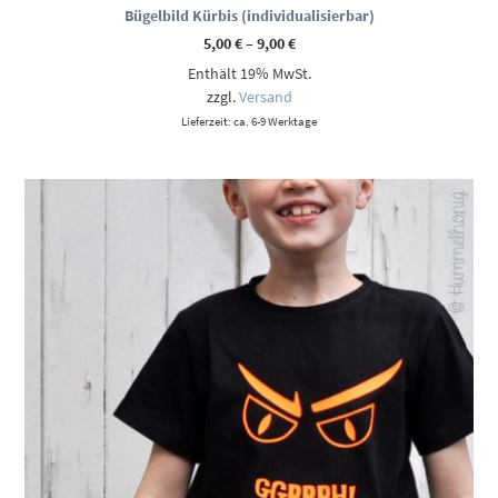
Bügelbild Kürbis (individualisierbar)
Preisspanne:
5,00
€
–
9,00
€
5,00 €
Enthält 19% MwSt.
bis
9,00 €
zzgl.
Versand
Lieferzeit: ca. 6-9 Werktage