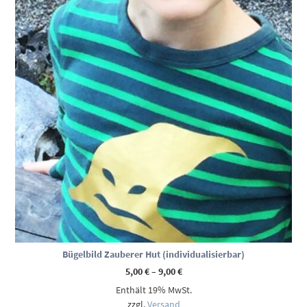
Bügelbild Zauberer Hut (individualisierbar)
Preisspanne:
5,00
€
–
9,00
€
5,00 €
Enthält 19% MwSt.
bis
9,00 €
zzgl.
Versand