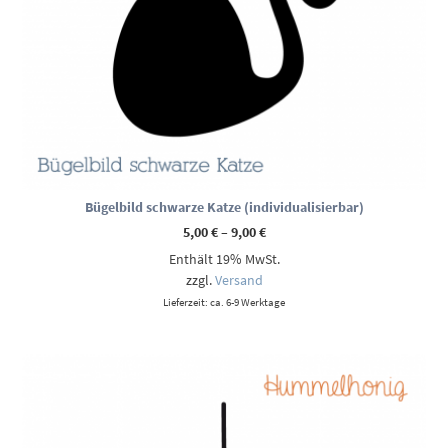
Bügelbild schwarze Katze (individualisierbar)
Preisspanne:
5,00
€
–
9,00
€
5,00 €
Enthält 19% MwSt.
bis
9,00 €
zzgl.
Versand
Lieferzeit: ca. 6-9 Werktage