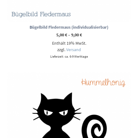
Bügelbild Fledermaus (individualisierbar)
Preisspanne:
5,00
€
–
9,00
€
5,00 €
Enthält 19% MwSt.
bis
9,00 €
zzgl.
Versand
Lieferzeit: ca. 6-9 Werktage