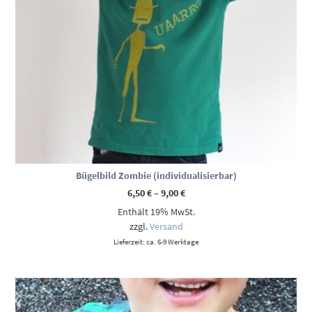
Bügelbild Zombie (individualisierbar)
Preisspanne:
6,50
€
–
9,00
€
6,50 €
Enthält 19% MwSt.
bis
9,00 €
zzgl.
Versand
Lieferzeit: ca. 6-9 Werktage