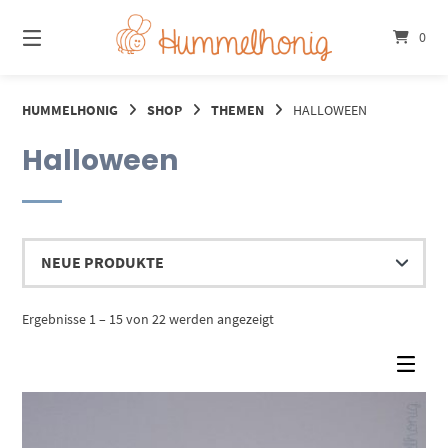
Springe
zum
0
Inhalt
HUMMELHONIG
SHOP
THEMEN
HALLOWEEN
Halloween
Nach
Ergebnisse 1 – 15 von 22 werden angezeigt
Aktualität
sortiert