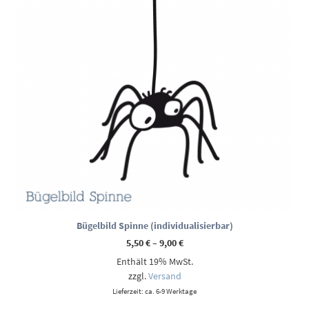
Bügelbild Spinne (individualisierbar)
Preisspanne:
5,50
€
–
9,00
€
5,50 €
Enthält 19% MwSt.
bis
9,00 €
zzgl.
Versand
Lieferzeit: ca. 6-9 Werktage