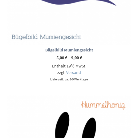
Bügelbild Mumiengesicht
Preisspanne:
5,00
€
–
9,00
€
5,00 €
Enthält 19% MwSt.
bis
9,00 €
zzgl.
Versand
Lieferzeit: ca. 6-9 Werktage