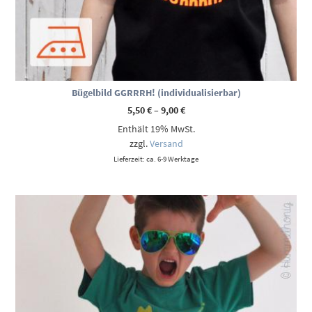
Bügelbild GGRRRH! (individualisierbar)
Preisspanne:
5,50
€
–
9,00
€
5,50 €
Enthält 19% MwSt.
bis
9,00 €
zzgl.
Versand
Lieferzeit: ca. 6-9 Werktage