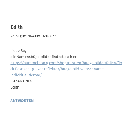
Edith
22. August 2024 um 16:16 Uhr
Liebe Su,
die Namensbügelbilder findest du hier:
https://hummelhonig.com/shop/plotten/buegelbilder/folien/flo
ck-flexnacht-glitzer-reflektor/buegelbild-wunschname-
individualisierbar/
Lieben Gruß,
Edith
ANTWORTEN