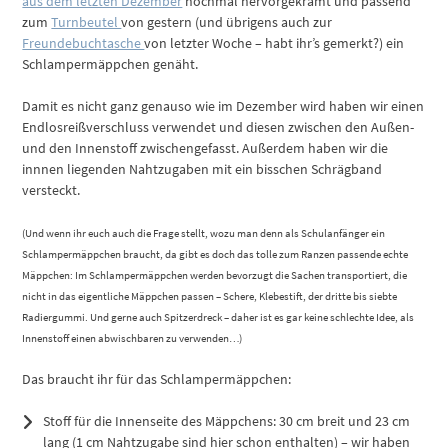
aus dem letzten Dezember
nochmal hervorgekramt und passend
zum
Turnbeutel
von gestern (und übrigens auch zur
Freundebuchtasche
von letzter Woche – habt ihr’s gemerkt?) ein
Schlampermäppchen genäht.
Damit es nicht ganz genauso wie im Dezember wird haben wir einen
Endlosreißverschluss verwendet und diesen zwischen den Außen-
und den Innenstoff zwischengefasst. Außerdem haben wir die
innnen liegenden Nahtzugaben mit ein bisschen Schrägband
versteckt.
(Und wenn ihr euch auch die Frage stellt, wozu man denn als Schulanfänger ein
Schlampermäppchen braucht, da gibt es doch das tolle zum Ranzen passende echte
Mäppchen: Im Schlampermäppchen werden bevorzugt die Sachen transportiert, die
nicht in das eigentliche Mäppchen passen – Schere, Klebestift, der dritte bis siebte
Radiergummi. Und gerne auch Spitzerdreck – daher ist es gar keine schlechte Idee, als
Innenstoff einen abwischbaren zu verwenden…)
Das braucht ihr für das Schlampermäppchen:
Stoff für die Innenseite des Mäppchens: 30 cm breit und 23 cm
lang (1 cm Nahtzugabe sind hier schon enthalten) – wir haben