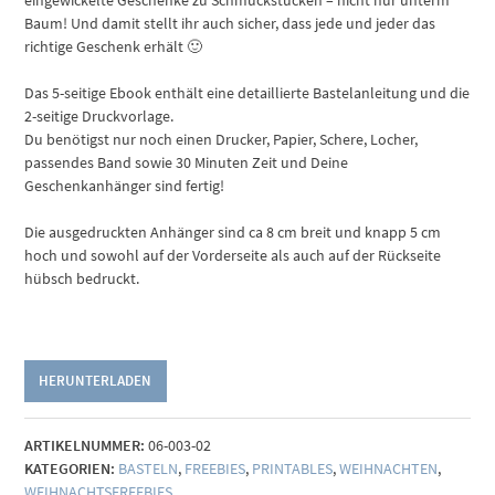
eingewickelte Geschenke zu Schmuckstücken – nicht nur unterm
Baum! Und damit stellt ihr auch sicher, dass jede und jeder das
richtige Geschenk erhält 🙂
Das 5-seitige Ebook enthält eine detaillierte Bastelanleitung und die
2-seitige Druckvorlage.
Du benötigst nur noch einen Drucker, Papier, Schere, Locher,
passendes Band sowie 30 Minuten Zeit und Deine
Geschenkanhänger sind fertig!
Die ausgedruckten Anhänger sind ca 8 cm breit und knapp 5 cm
hoch und sowohl auf der Vorderseite als auch auf der Rückseite
hübsch bedruckt.
HERUNTERLADEN
ARTIKELNUMMER:
06-003-02
KATEGORIEN:
BASTELN
,
FREEBIES
,
PRINTABLES
,
WEIHNACHTEN
,
WEIHNACHTSFREEBIES