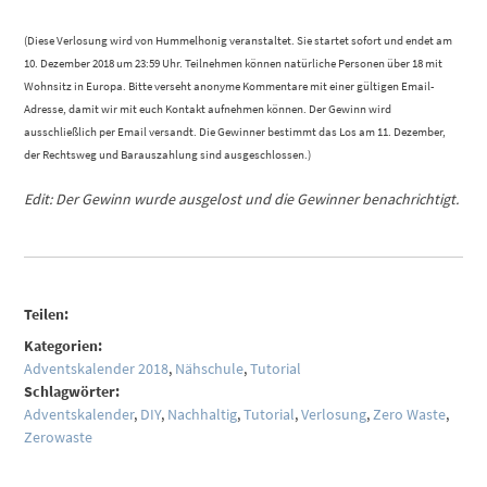
(Diese Verlosung wird von Hummelhonig veranstaltet. Sie startet sofort und endet am
10. Dezember 2018 um 23:59 Uhr. Teilnehmen können natürliche Personen über 18 mit
Wohnsitz in Europa. Bitte verseht anonyme Kommentare mit einer gültigen Email-
Adresse, damit wir mit euch Kontakt aufnehmen können. Der Gewinn wird
ausschließlich per Email versandt. Die Gewinner bestimmt das Los am 11. Dezember,
der Rechtsweg und Barauszahlung sind ausgeschlossen.)
Edit: Der Gewinn wurde ausgelost und die Gewinner benachrichtigt.
Teilen:
Kategorien:
Adventskalender 2018
,
Nähschule
,
Tutorial
Schlagwörter:
Adventskalender
,
DIY
,
Nachhaltig
,
Tutorial
,
Verlosung
,
Zero Waste
,
Zerowaste