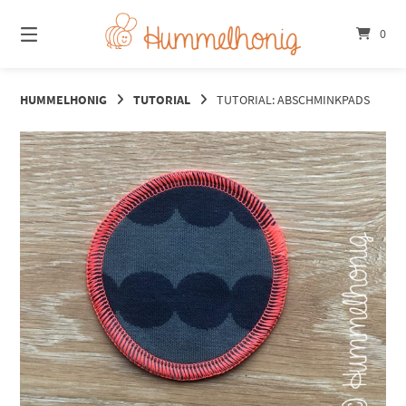
Springe
zum
0
Inhalt
HUMMELHONIG
TUTORIAL
TUTORIAL: ABSCHMINKPADS