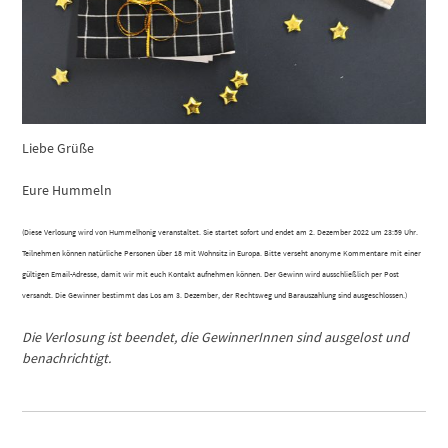
Liebe Grüße
Eure Hummeln
(Diese Verlosung wird von Hummelhonig veranstaltet. Sie startet sofort und endet am 2. Dezember 2022 um 23:59 Uhr.
Teilnehmen können natürliche Personen über 18 mit Wohnsitz in Europa. Bitte verseht anonyme Kommentare mit einer
gültigen Email-Adresse, damit wir mit euch Kontakt aufnehmen können. Der Gewinn wird ausschließlich per Post
versandt. Die Gewinner bestimmt das Los am 3. Dezember, der Rechtsweg und Barauszahlung sind ausgeschlossen.)
Die Verlosung ist beendet, die GewinnerInnen sind ausgelost und
benachrichtigt.