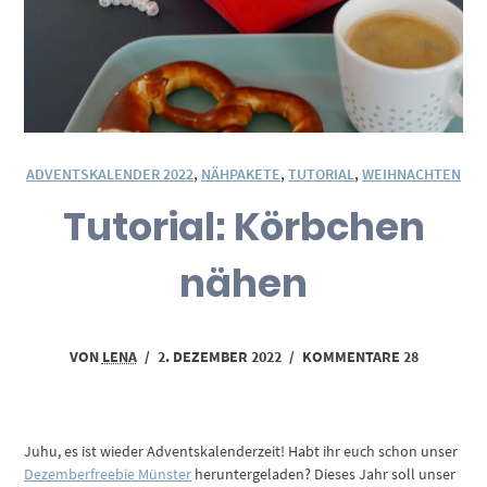
ADVENTSKALENDER 2022
,
NÄHPAKETE
,
TUTORIAL
,
WEIHNACHTEN
Tutorial: Körbchen
nähen
VON
LENA
/
2. DEZEMBER 2022
/
KOMMENTARE 28
Juhu, es ist wieder Adventskalenderzeit! Habt ihr euch schon unser
Dezemberfreebie Münster
heruntergeladen? Dieses Jahr soll unser