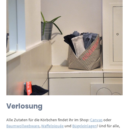
Verlosung
Alle Zutaten für die Körbchen findet ihr im Shop:
Canvas
oder
Baumwollwebware
,
Waffelpiquée
und
Bügeleinlagen
! Und für alle,