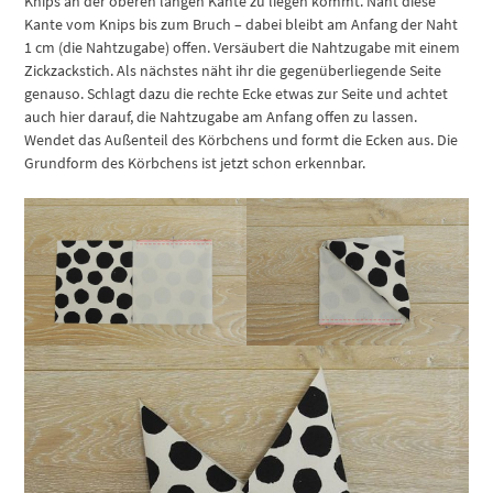
Knips an der oberen langen Kante zu liegen kommt. Näht diese
Kante vom Knips bis zum Bruch – dabei bleibt am Anfang der Naht
1 cm (die Nahtzugabe) offen. Versäubert die Nahtzugabe mit einem
Zickzackstich. Als nächstes näht ihr die gegenüberliegende Seite
genauso. Schlagt dazu die rechte Ecke etwas zur Seite und achtet
auch hier darauf, die Nahtzugabe am Anfang offen zu lassen.
Wendet das Außenteil des Körbchens und formt die Ecken aus. Die
Grundform des Körbchens ist jetzt schon erkennbar.