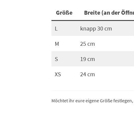
Größe
Breite (an der Öff
L
knapp 30 cm
M
25 cm
S
19 cm
XS
24 cm
Möchtet ihr eure eigene Größe festlegen,