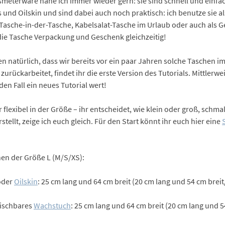
meterware nähe ich immer wieder gern: sie sind schnell und einfach
 und Oilskin und sind dabei auch noch praktisch: ich benutze sie a
-Tasche-in-der-Tasche, Kabelsalat-Tasche im Urlaub oder auch als 
die Tasche Verpackung und Geschenk gleichzeitig!
 natürlich, dass wir bereits vor ein paar Jahren solche Taschen im 
urückarbeitet, findet ihr die erste Version des Tutorials. Mittlerwe
den Fall ein neues Tutorial wert!
exibel in der Größe – ihr entscheidet, wie klein oder groß, schma
stellt, zeige ich euch gleich. Für den Start könnt ihr euch hier eine
hen der Größe L (M/S/XS):
der
Oilskin
: 25 cm lang und 64 cm breit (20 cm lang und 54 cm brei
wischbares
Wachstuch
: 25 cm lang und 64 cm breit (20 cm lang und 