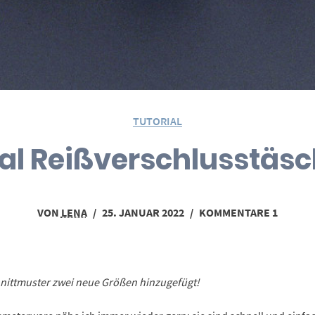
TUTORIAL
ial Reißverschlusstäs
VON
LENA
/
25. JANUAR 2022
/
KOMMENTARE 1
hnittmuster zwei neue Größen hinzugefügt!