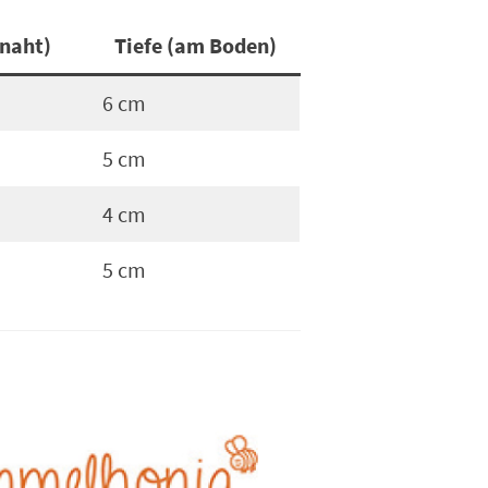
snaht)
Tiefe (am Boden)
6 cm
5 cm
4 cm
5 cm