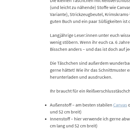
Die kleinen Täschchen mit Reißverschluss
(und leicht zu nähende) Stoffe wie Canvas
Variante), Strickzeugbeutel, Krimskrams
guten Buch und ein paar Süßigkeiten ist 
Langjährige Leser:innen unter euch wissen
wenig stöbern. Wenn ihr euch ca. 6 Jahre z
Bisschen anders – und das ist doch auf je
Die Täschchen sind außerdem wunderbar fl
gerne hättet! Wie ihr das Schnittmuster er
herunterladen und ausdrucken.
Ihr braucht für ein Reißverschlusstäschc
Außenstoff – am besten stabilen
Canvas
o
und 52 cm breit)
Innenstoff – hier verwende ich gerne ab
cm lang und 52 cm breit)