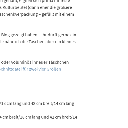
 genäht, eignen sich prima für feste
ls Kulturbeutel (dann eher die größere
Geschenkverpackung – gefüllt mit einem
Blog gezeigt haben – ihr dürft gerne ein
ile nähe ich die Taschen aber ein kleines
l oder voluminös ihr euer Täschchen
Schnittdatei für
zwei
vier Größen
t/18 cm lang und 42 cm breit/14 cm lang
54 cm breit/18 cm lang und 42 cm breit/14