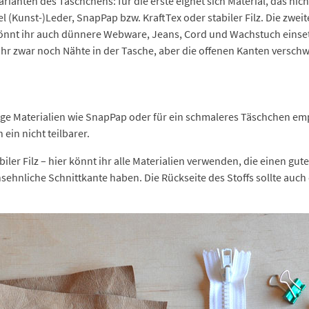
arianten des Täschchens: für die erste eignet sich Material, das n
(Kunst-)Leder, SnapPap bzw. KraftTex oder stabiler Filz. Die zweite 
könnt ihr auch dünnere Webware, Jeans, Cord und Wachstuch einset
t ihr zwar noch Nähte in der Tasche, aber die offenen Kanten versc
rige Materialien wie SnapPap oder für ein schmaleres Täschchen em
ein nicht teilbarer.
biler Filz – hier könnt ihr alle Materialien verwenden, die einen g
hnliche Schnittkante haben. Die Rückseite des Stoffs sollte auch