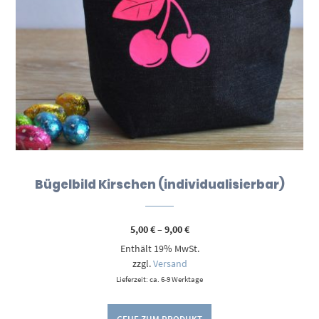
Bügelbild Kirschen (individualisierbar)
Preisspanne:
5,00
€
–
9,00
€
5,00 €
Enthält 19% MwSt.
bis
9,00 €
zzgl.
Versand
Lieferzeit: ca. 6-9 Werktage