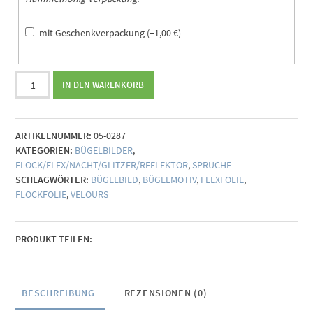
mit Geschenkverpackung
(+
1,00
€
)
Bügelbild
IN DEN WARENKORB
Hashtag
(individualisierbar)
Menge
ARTIKELNUMMER:
05-0287
KATEGORIEN:
BÜGELBILDER
,
FLOCK/FLEX/NACHT/GLITZER/REFLEKTOR
,
SPRÜCHE
SCHLAGWÖRTER:
BÜGELBILD
,
BÜGELMOTIV
,
FLEXFOLIE
,
FLOCKFOLIE
,
VELOURS
PRODUKT TEILEN:
BESCHREIBUNG
REZENSIONEN (0)