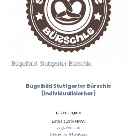
Bügelbild Stuttgarter Bürschle
(individualisierbar)
Preisspanne:
6,50
€
–
9,00
€
6,50 €
Enthält 19% MwSt.
bis
9,00 €
zzgl.
Versand
Lieferzeit: ca. 6-9 Werktage