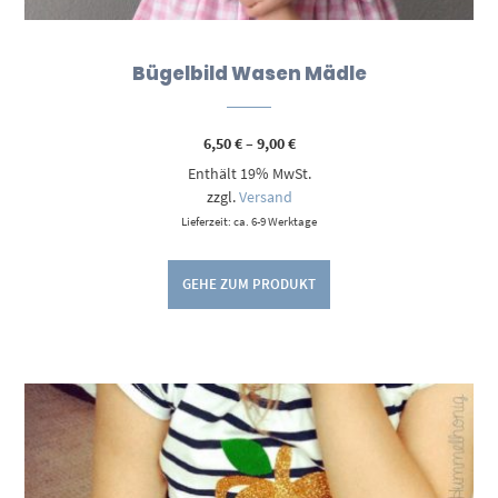
Bügelbild Wasen Mädle
Preisspanne:
6,50
€
–
9,00
€
6,50 €
Enthält 19% MwSt.
bis
9,00 €
zzgl.
Versand
Lieferzeit: ca. 6-9 Werktage
GEHE ZUM PRODUKT