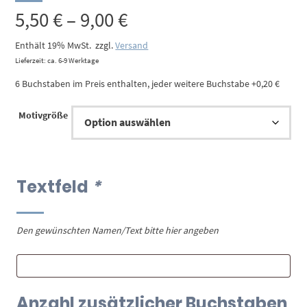
Preisspanne:
5,50
€
–
9,00
€
5,50 €
Enthält 19% MwSt.
zzgl.
Versand
Lieferzeit: ca. 6-9 Werktage
bis
6 Buchstaben im Preis enthalten, jeder weitere Buchstabe +0,20 €
9,00 €
Motivgröße
Textfeld
*
Den gewünschten Namen/Text bitte hier angeben
Anzahl zusätzlicher Buchstaben