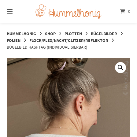
Springe
zum
0
Inhalt
HUMMELHONIG
SHOP
PLOTTEN
BÜGELBILDER
FOLIEN
FLOCK/FLEX/NACHT/GLITZER/REFLEKTOR
BÜGELBILD HASHTAG (INDIVIDUALISIERBAR)