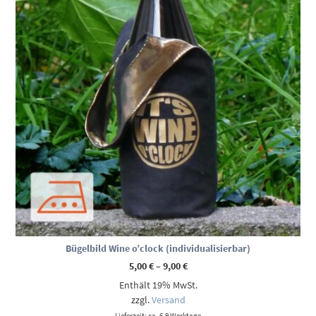
Bügelbild Wine o’clock (individualisierbar)
Preisspanne:
5,00
€
–
9,00
€
5,00 €
Enthält 19% MwSt.
bis
9,00 €
zzgl.
Versand
Lieferzeit: ca. 6-9 Werktage