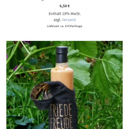
6,50
€
Enthält 19% MwSt.
zzgl.
Versand
Lieferzeit: ca. 6-9 Werktage