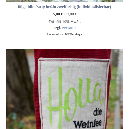
Bügelbild Party beGin zweifarbig (individualisierbar)
Preisspanne:
5,00
€
–
9,00
€
5,00 €
Enthält 19% MwSt.
bis
9,00 €
zzgl.
Versand
Lieferzeit: ca. 6-9 Werktage