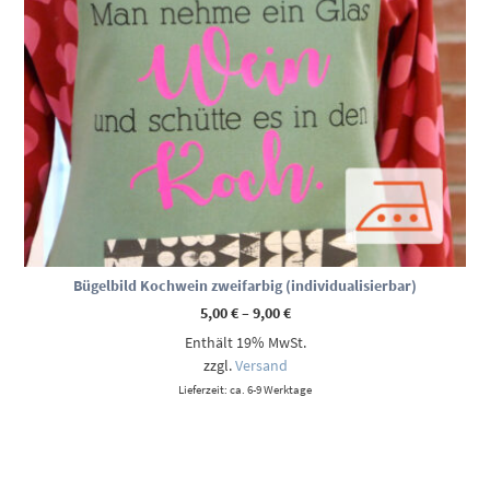
Bügelbild Kochwein zweifarbig (individualisierbar)
Preisspanne:
5,00
€
–
9,00
€
5,00 €
Enthält 19% MwSt.
bis
9,00 €
zzgl.
Versand
Lieferzeit: ca. 6-9 Werktage