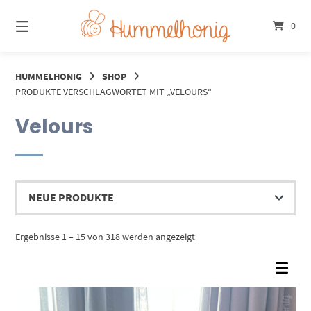
Springe
zum
0
Inhalt
HUMMELHONIG
SHOP
PRODUKTE VERSCHLAGWORTET MIT „VELOURS“
Velours
Nach
Ergebnisse 1 – 15 von 318 werden angezeigt
Aktualität
sortiert