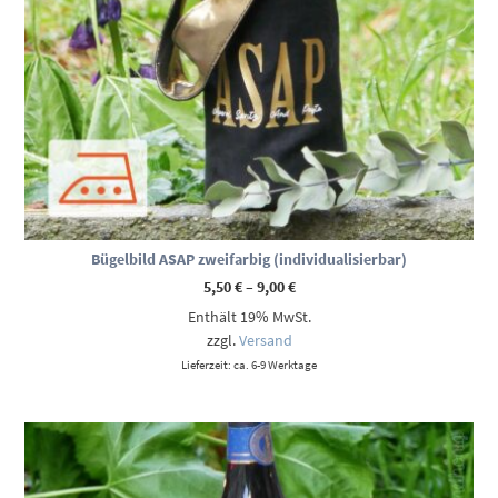
Bügelbild ASAP zweifarbig (individualisierbar)
Preisspanne:
5,50
€
–
9,00
€
5,50 €
Enthält 19% MwSt.
bis
9,00 €
zzgl.
Versand
Lieferzeit: ca. 6-9 Werktage