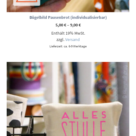
Bügelbild Pausenbrot (individualisierbar)
Preisspanne:
5,00
€
–
9,00
€
5,00 €
Enthält 19% MwSt.
bis
9,00 €
zzgl.
Versand
Lieferzeit: ca. 6-9 Werktage