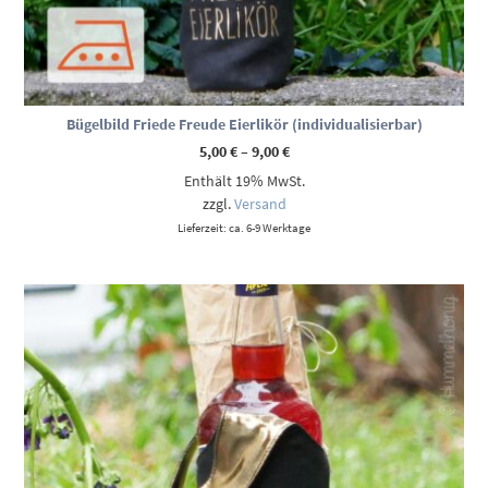
Bügelbild Friede Freude Eierlikör (individualisierbar)
Preisspanne:
5,00
€
–
9,00
€
5,00 €
Enthält 19% MwSt.
bis
9,00 €
zzgl.
Versand
Lieferzeit: ca. 6-9 Werktage