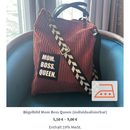
Bügelbild Mom Boss Queen (individualisierbar)
Preisspanne:
5,50
€
–
9,00
€
5,50 €
Enthält 19% MwSt.
bis