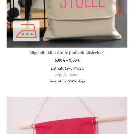
Bügelbild Alles Stulle (individualisierbar)
Preisspanne:
5,00
€
–
9,00
€
5,00 €
Enthält 19% MwSt.
bis
9,00 €
zzgl.
Versand
Lieferzeit: ca. 6-9 Werktage