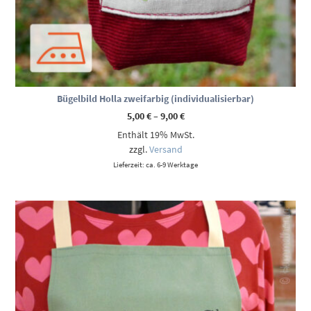
Bügelbild Holla zweifarbig (individualisierbar)
Preisspanne:
5,00
€
–
9,00
€
5,00 €
Enthält 19% MwSt.
bis
9,00 €
zzgl.
Versand
Lieferzeit: ca. 6-9 Werktage