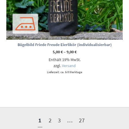
Bügelbild Friede Freude Eierlikör (individualisierbar)
Preisspanne:
5,00
€
–
9,00
€
5,00 €
Enthält 19% MwSt.
bis
9,00 €
zzgl.
Versand
Lieferzeit: ca. 6-9 Werktage
1
2
3
…
27