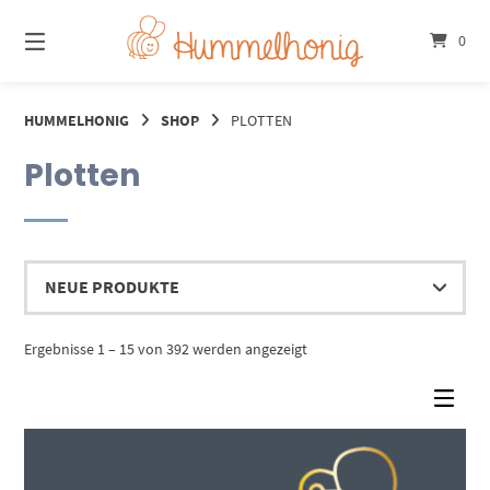
Springe
zum
0
Inhalt
HUMMELHONIG
SHOP
PLOTTEN
Plotten
Nach
Ergebnisse 1 – 15 von 392 werden angezeigt
Aktualität
sortiert