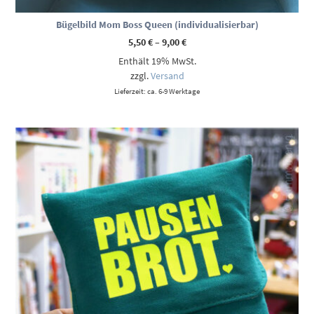
Bügelbild Mom Boss Queen (individualisierbar)
Preisspanne:
5,50
€
–
9,00
€
5,50 €
Enthält 19% MwSt.
bis
9,00 €
zzgl.
Versand
Lieferzeit: ca. 6-9 Werktage