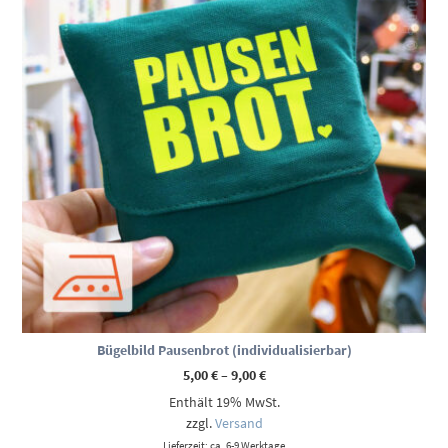
Bügelbild Pausenbrot (individualisierbar)
Preisspanne:
5,00
€
–
9,00
€
5,00 €
Enthält 19% MwSt.
bis
9,00 €
zzgl.
Versand
Lieferzeit: ca. 6-9 Werktage