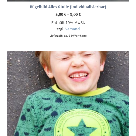
Bügelbild Alles Stulle (individualisierbar)
Preisspanne:
5,00
€
–
9,00
€
5,00 €
Enthält 19% MwSt.
bis
9,00 €
zzgl.
Versand
Lieferzeit: ca. 6-9 Werktage