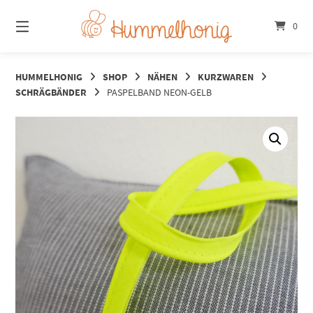
Springe
zum
0
Inhalt
HUMMELHONIG
SHOP
NÄHEN
KURZWAREN
SCHRÄGBÄNDER
PASPELBAND NEON-GELB