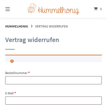
Springe
zum
0
Inhalt
HUMMELHONIG
VERTRAG WIDERRUFEN
Vertrag widerrufen
erforderlich
Bestellnummer
*
erforderlich
E-Mail
*