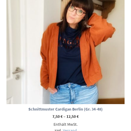
Schnittmuster Cardigan Berlin (Gr. 34-48)
Preisspanne:
7,50
€
–
12,50
€
7,50 €
Enthält MwSt.
bis
12,50 €
zzgl.
Versand