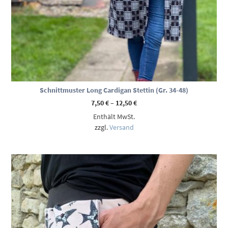
Schnittmuster Long Cardigan Stettin (Gr. 34-48)
Preisspanne:
7,50
€
–
12,50
€
7,50 €
Enthält MwSt.
bis
12,50 €
zzgl.
Versand