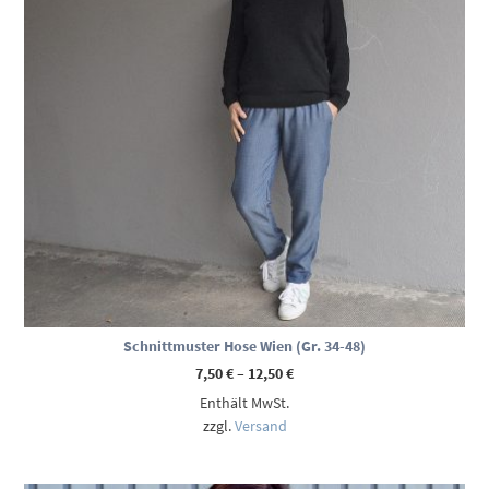
Schnittmuster Hose Wien (Gr. 34-48)
Preisspanne:
7,50
€
–
12,50
€
7,50 €
Enthält MwSt.
bis
12,50 €
zzgl.
Versand