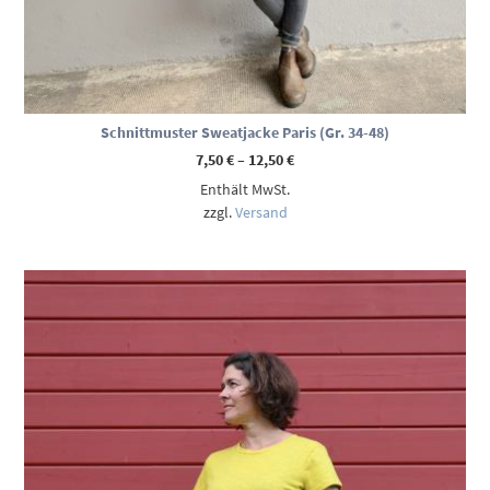
Schnittmuster Sweatjacke Paris (Gr. 34-48)
Preisspanne:
7,50
€
–
12,50
€
7,50 €
Enthält MwSt.
bis
12,50 €
zzgl.
Versand