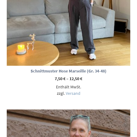
Schnittmuster Hose Marseille (Gr. 34-48)
Preisspanne:
7,50
€
–
12,50
€
7,50 €
Enthält MwSt.
bis
12,50 €
zzgl.
Versand