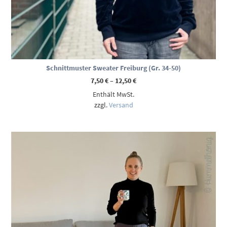
Schnittmuster Sweater Freiburg (Gr. 34-50)
Preisspanne:
7,50
€
–
12,50
€
7,50 €
Enthält MwSt.
bis
12,50 €
zzgl.
Versand