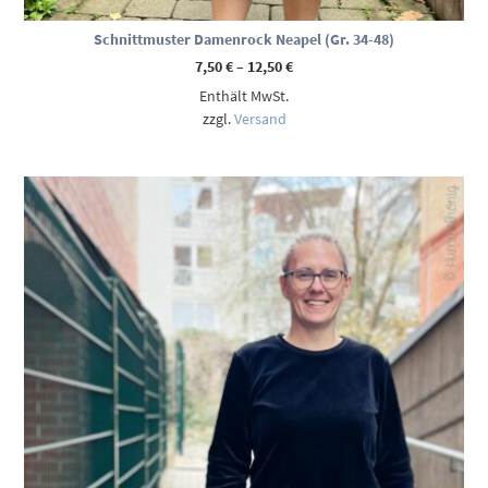
Schnittmuster Damenrock Neapel (Gr. 34-48)
Preisspanne:
7,50
€
–
12,50
€
7,50 €
Enthält MwSt.
bis
12,50 €
zzgl.
Versand