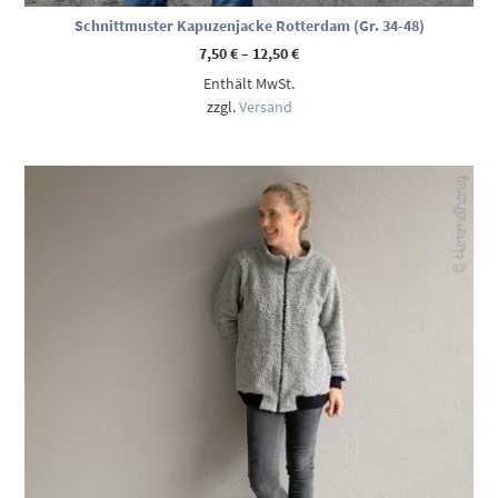
Schnittmuster Kapuzenjacke Rotterdam (Gr. 34-48)
Preisspanne:
7,50
€
–
12,50
€
7,50 €
Enthält MwSt.
bis
12,50 €
zzgl.
Versand