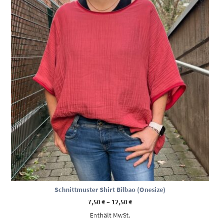
Schnittmuster Shirt Bilbao (Onesize)
Preisspanne:
7,50
€
–
12,50
€
7,50 €
Enthält MwSt.
bis