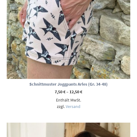
Schnittmuster Joggpants Arles (Gr. 34-48)
Preisspanne:
7,50
€
–
12,50
€
7,50 €
Enthält MwSt.
bis
12,50 €
zzgl.
Versand