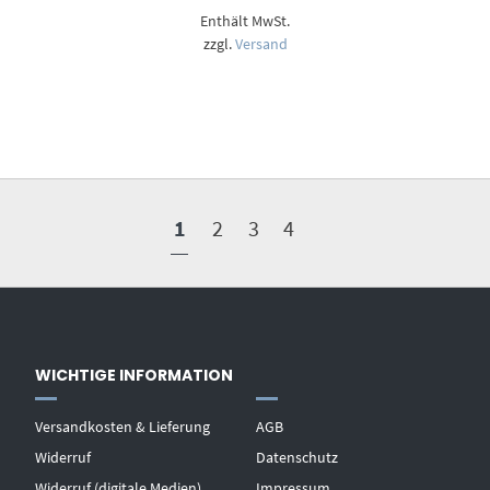
7,50 €
Enthält MwSt.
bis
12,50 €
zzgl.
Versand
1
2
3
4
WICHTIGE INFORMATION
Versandkosten & Lieferung
AGB
Widerruf
Datenschutz
Widerruf (digitale Medien)
Impressum