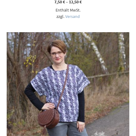
Preisspanne:
7,50
€
–
12,50
€
7,50 €
Enthält MwSt.
bis
12,50 €
zzgl.
Versand