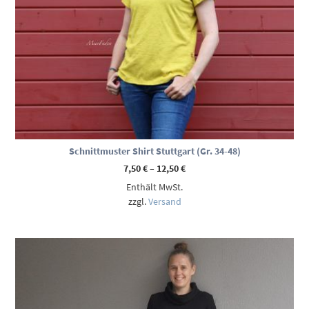
Schnittmuster Shirt Stuttgart (Gr. 34-48)
Preisspanne:
7,50
€
–
12,50
€
7,50 €
Enthält MwSt.
bis
12,50 €
zzgl.
Versand