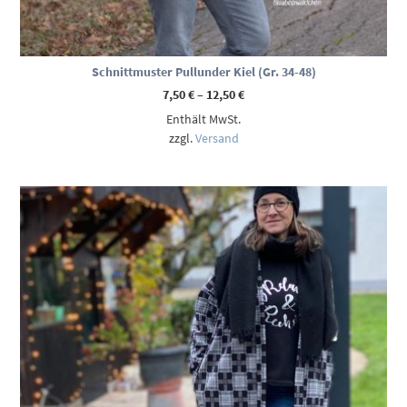
Schnittmuster Pullunder Kiel (Gr. 34-48)
Preisspanne:
7,50
€
–
12,50
€
7,50 €
Enthält MwSt.
bis
12,50 €
zzgl.
Versand