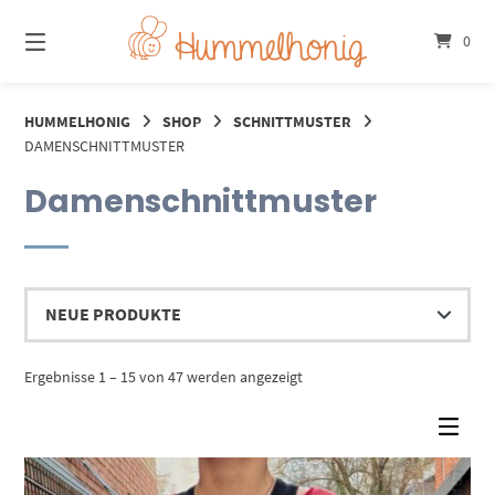
Springe
zum
0
Inhalt
HUMMELHONIG
SHOP
SCHNITTMUSTER
DAMENSCHNITTMUSTER
Damenschnittmuster
Nach
Ergebnisse 1 – 15 von 47 werden angezeigt
Aktualität
sortiert