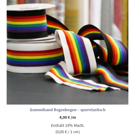
Gummiband Regenbogen – querelastisch
4,00
€
/m
Enthält 19% MwSt.
(
0,00
€
/ 1 cm)