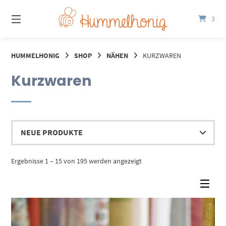
Springe
zum
3
Inhalt
HUMMELHONIG
SHOP
NÄHEN
KURZWAREN
Kurzwaren
Nach
Ergebnisse 1 – 15 von 195 werden angezeigt
Aktualität
sortiert