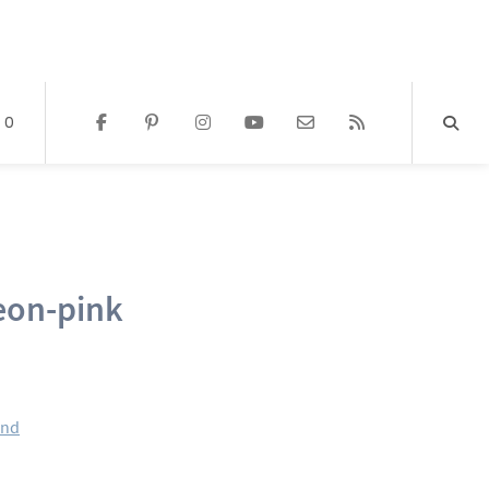
0
eon-pink
and