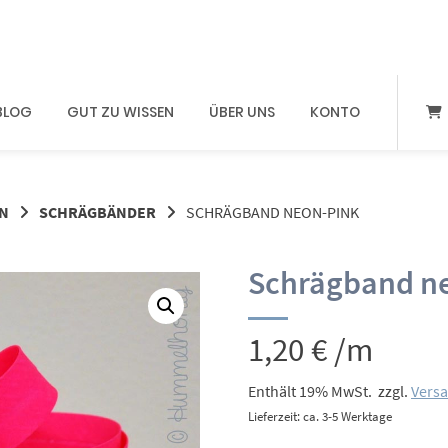
BLOG
GUT ZU WISSEN
ÜBER UNS
KONTO
N
SCHRÄGBÄNDER
SCHRÄGBAND NEON-PINK
Schrägband n
1,20
€
/m
Enthält 19% MwSt.
zzgl.
Vers
Lieferzeit: ca. 3-5 Werktage