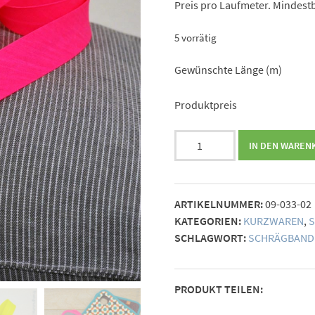
Preis pro Laufmeter. Mindestb
5 vorrätig
Gewünschte Länge (m)
Produktpreis
Schrägband
IN DEN WAREN
neon-
pink
Menge
ARTIKELNUMMER:
09-033-02
KATEGORIEN:
KURZWAREN
,
SCHLAGWORT:
SCHRÄGBAND
PRODUKT TEILEN: