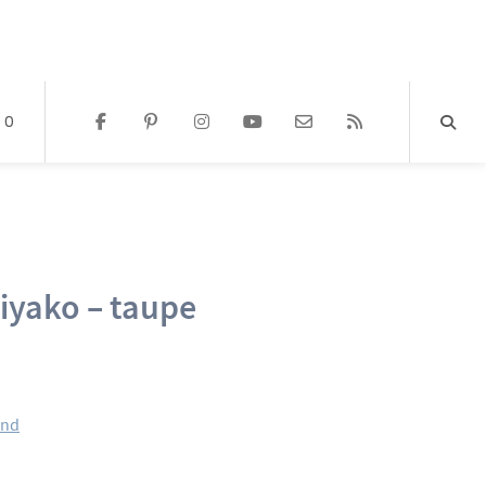
0
iyako – taupe
and