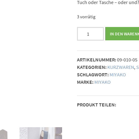
Tuch oder Tasche – oder und
3 vorrätig
Taschengriff
IN DEN WAREN
Miyako
-
taupe
ARTIKELNUMMER:
09-010-05
Menge
KATEGORIEN:
KURZWAREN
,
SCHLAGWORT:
MIYAKO
MARKE:
MIYAKO
PRODUKT TEILEN: