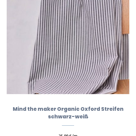
Mind the maker Organic Oxford Streifen
schwarz-weiß
25,00
€
/m