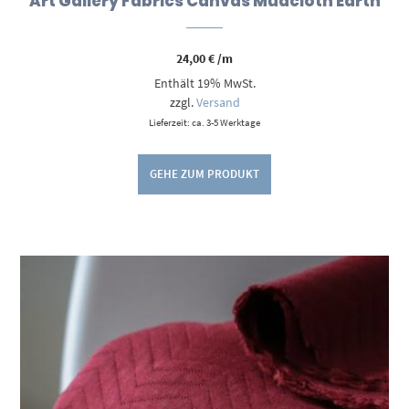
Art Gallery Fabrics Canvas Mudcloth Earth
24,00
€
/m
Enthält 19% MwSt.
zzgl.
Versand
Lieferzeit: ca. 3-5 Werktage
GEHE ZUM PRODUKT