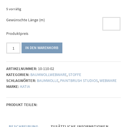
5 vorrätig
Gewünschte Länge (m)
Produktpreis
Katia
IN DEN WARENKORB
Popeline
Ice
Skating
ARTIKELNUMMER:
10-110-02
Menge
KATEGORIEN:
BAUMWOLLWEBWARE
,
STOFFE
SCHLAGWÖRTER:
BAUMWOLLE
,
PAINTBRUSH STUDIOS
,
WEBWARE
MARKE:
KATIA
PRODUKT TEILEN:
BESCHREIBUNG
ZUSÄTZLICHE INFORMATIONEN