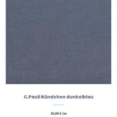
C.Pauli Bündchen dunkelblau
20,00
€
/m