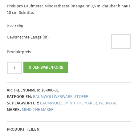
Preis pro Laufmeter. Mindestbestellmenge ist 0,5 m, darüber hinaus
10 cm-Schritte.
5 vorrätig
Gewünschte Länge (m)
Produktpreis
Mind
IN DEN WARENKORB
the
Maker
Organic
ARTIKELNUMMER:
10-086-01
Papertouch
KATEGORIEN:
BAUMWOLLWEBWARE
,
STOFFE
Poplin
SCHLAGWÖRTER:
BAUMWOLLE
,
MIND THE MAKER
,
WEBWARE
indigo
MARKE:
MIND THE MAKER
night
Menge
PRODUKT TEILEN: