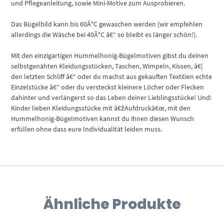
und Pflegeanleitung, sowie Mini-Motive zum Ausprobieren.
Das Bügelbild kann bis 60Â°C gewaschen werden (wir empfehlen
allerdings die Wäsche bei 40Â°C â€“ so bleibt es länger schön!).
Mit den einzigartigen Hummelhonig-Bügelmotiven gibst du deinen
selbstgenähten Kleidungsstücken, Taschen, Wimpeln, Kissen, â€¦
den letzten Schliff â€“ oder du machst aus gekauften Textilien echte
Einzelstücke â€“ oder du versteckst kleinere Löcher oder Flecken
dahinter und verlängerst so das Leben deiner Lieblingsstücke! Und:
Kinder lieben Kleidungsstücke mit â€žAufdruckâ€œ, mit den
Hummelhonig-Bügelmotiven kannst du ihnen diesen Wunsch
erfüllen ohne dass eure Individualität leiden muss.
Ähnliche Produkte