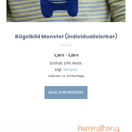
Bügelbild Monster (individualisierbar)
Preisspanne:
5,00
€
–
9,00
€
5,00 €
Enthält 19% MwSt.
bis
9,00 €
zzgl.
Versand
Lieferzeit: ca. 6-9 Werktage
GEHE ZUM PRODUKT