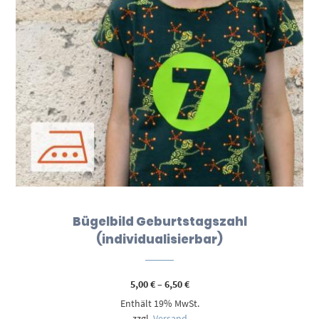
Bügelbild Geburtstagszahl
(individualisierbar)
Preisspanne:
5,00
€
–
6,50
€
5,00 €
Enthält 19% MwSt.
bis
6,50 €
zzgl.
Versand