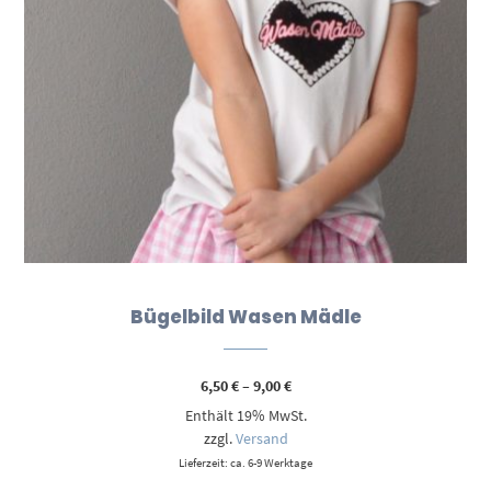
Bügelbild Wasen Mädle
Preisspanne:
6,50
€
–
9,00
€
6,50 €
Enthält 19% MwSt.
bis
9,00 €
zzgl.
Versand
Lieferzeit: ca. 6-9 Werktage