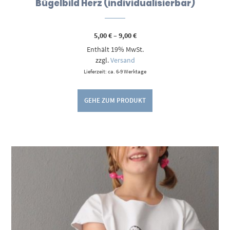
Bügelbild Herz (individualisierbar)
Preisspanne:
5,00
€
–
9,00
€
5,00 €
Enthält 19% MwSt.
bis
9,00 €
zzgl.
Versand
Lieferzeit: ca. 6-9 Werktage
GEHE ZUM PRODUKT