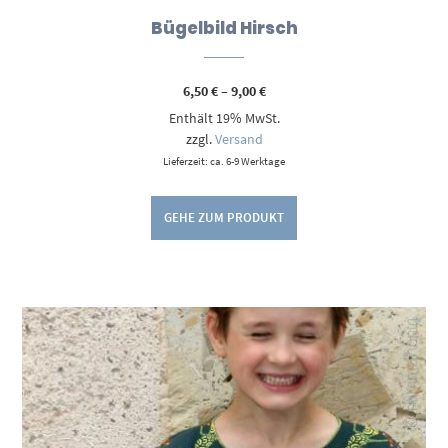
Bügelbild Hirsch
Preisspanne:
6,50
€
–
9,00
€
6,50 €
Enthält 19% MwSt.
bis
9,00 €
zzgl.
Versand
Lieferzeit: ca. 6-9 Werktage
GEHE ZUM PRODUKT