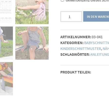
Gewerbelizenz dieses Sch
Ebook
IN DEN WARE
Baby
Jumpsuit
Floh
ARTIKELNUMMER:
03-041
(Gr.
KATEGORIEN:
BABYSCHNITT
56-
KINDERSCHNITTMUSTER
,
NÄ
86)
SCHLAGWÖRTER:
ANLEITUN
Menge
PRODUKT TEILEN: