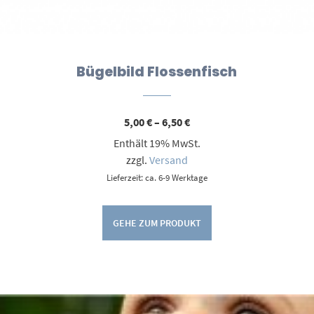
Bügelbild Flossenfisch
Preisspanne:
5,00
€
–
6,50
€
5,00 €
Enthält 19% MwSt.
bis
6,50 €
zzgl.
Versand
Lieferzeit: ca. 6-9 Werktage
GEHE ZUM PRODUKT