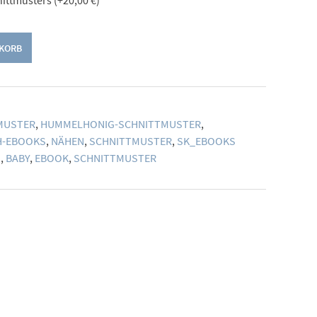
nittmusters
(+
20,00
€
)
NKORB
MUSTER
,
HUMMELHONIG-SCHNITTMUSTER
,
H-EBOOKS
,
NÄHEN
,
SCHNITTMUSTER
,
SK_EBOOKS
G
,
BABY
,
EBOOK
,
SCHNITTMUSTER