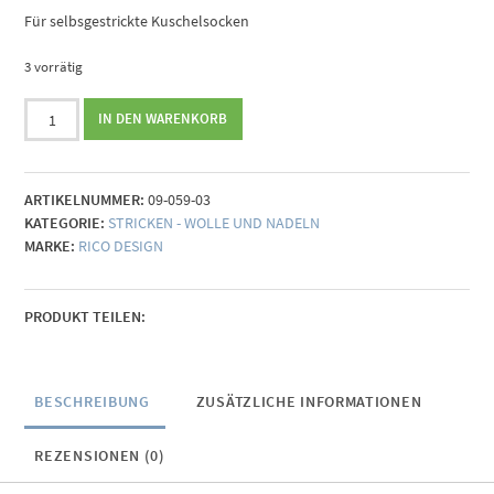
Für selbsgestrickte Kuschelsocken
3 vorrätig
Sockenwolle
IN DEN WARENKORB
Rico
Socks
Neon
ARTIKELNUMMER:
09-059-03
4-
KATEGORIE:
STRICKEN - WOLLE UND NADELN
fädig,
MARKE:
RICO DESIGN
lila
Menge
PRODUKT TEILEN:
BESCHREIBUNG
ZUSÄTZLICHE INFORMATIONEN
REZENSIONEN (0)