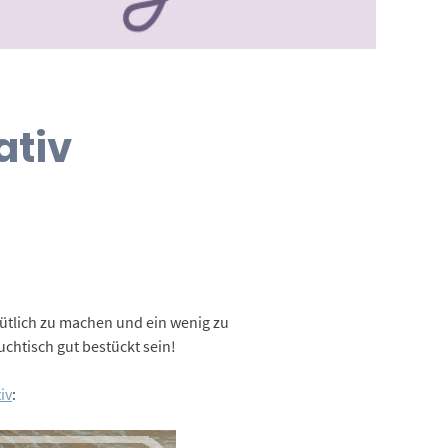
ativ
mütlich zu machen und ein wenig zu
chtisch gut bestückt sein!
iv
: