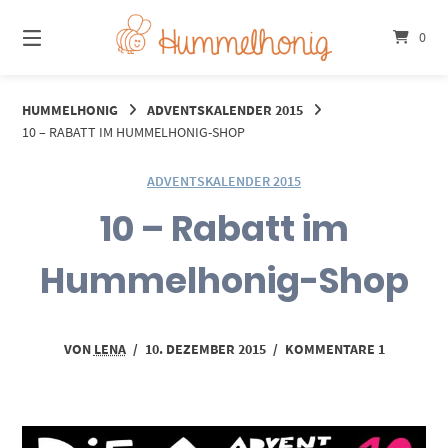
Springe
zum
0
Inhalt
HUMMELHONIG
ADVENTSKALENDER 2015
10 – RABATT IM HUMMELHONIG-SHOP
ADVENTSKALENDER 2015
10 – Rabatt im
Hummelhonig-Shop
VON
LENA
/
10. DEZEMBER 2015
/
KOMMENTARE 1