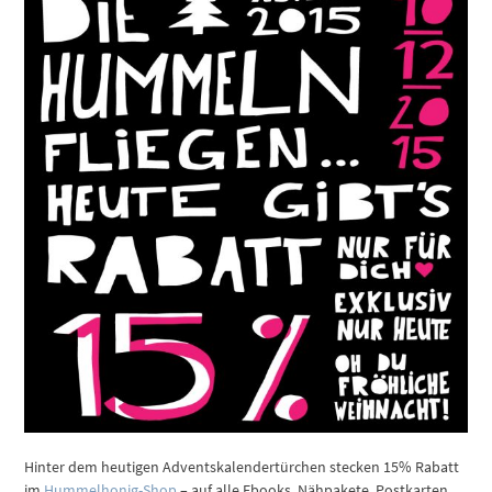
Hinter dem heutigen Adventskalendertürchen stecken 15% Rabatt
im
Hummelhonig-Shop
– auf alle Ebooks, Nähpakete, Postkarten,