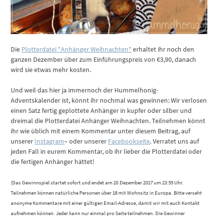
Die
Plotterdatei *Anhänger Weihnachten*
erhaltet ihr noch den
ganzen Dezember über zum Einführungspreis von €3,90, danach
wird sie etwas mehr kosten.
Und weil das hier ja immernoch der Hummelhonig-
Adventskalender ist, könnt ihr nochmal was gewinnen: Wir verlosen
einen Satz fertig geplottete Anhänger in kupfer oder silber und
dreimal die Plotterdatei Anhänger Weihnachten. Teilnehmen könnt
ihr wie üblich mit einem Kommentar unter diesem Beitrag, auf
unserer
Instagram
– oder unserer
Facebookseite
. Verratet uns auf
jeden Fall in eurem Kommentar, ob ihr lieber die Plotterdatei oder
die fertigen Anhänger hättet!
(Das Gewinnspiel startet sofort und endet am 20.Dezember 2017 um 23:59 Uhr.
Teilnehmen können natürliche Personen über 18 mit Wohnsitz in Europa. Bitte verseht
anonyme Kommentare mit einer gültigen Email-Adresse, damit wir mit euch Kontakt
aufnehmen können. Jeder kann nur einmal pro Seite teilnehmen. Die Gewinner