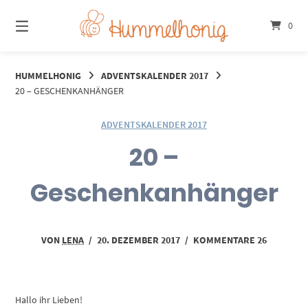
Springe
zum
0
Inhalt
HUMMELHONIG
ADVENTSKALENDER 2017
20 – GESCHENKANHÄNGER
ADVENTSKALENDER 2017
20 –
Geschenkanhänger
VON
LENA
/
20. DEZEMBER 2017
/
KOMMENTARE 26
Hallo ihr Lieben!