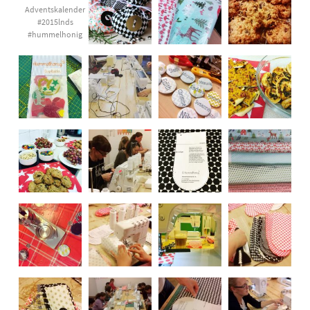
Adventskalender
#2015lnds
#hummelhonig