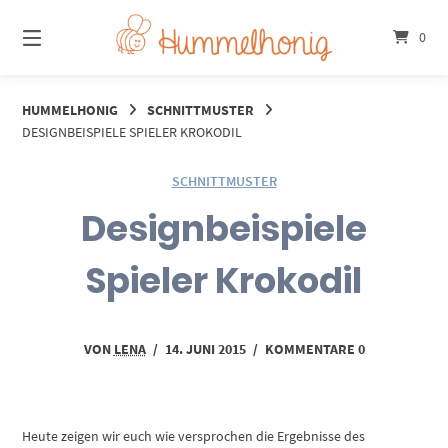
Springe
zum
0
Inhalt
HUMMELHONIG
SCHNITTMUSTER
DESIGNBEISPIELE SPIELER KROKODIL
SCHNITTMUSTER
Designbeispiele
Spieler Krokodil
VON
LENA
/
14. JUNI 2015
/
KOMMENTARE 0
Heute zeigen wir euch wie versprochen die Ergebnisse des