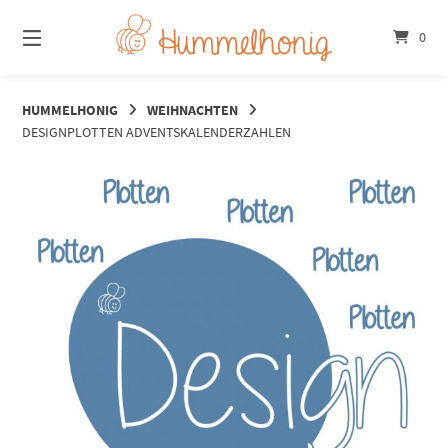
Springe
zum
0
Inhalt
HUMMELHONIG
WEIHNACHTEN
DESIGNPLOTTEN ADVENTSKALENDERZAHLEN