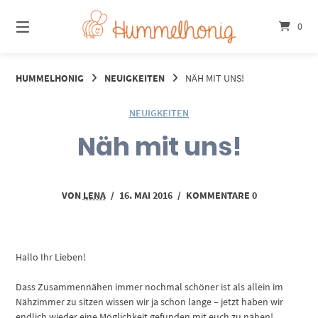
Springe
zum
0
Inhalt
HUMMELHONIG
NEUIGKEITEN
NÄH MIT UNS!
NEUIGKEITEN
Näh mit uns!
VON
LENA
/
16. MAI 2016
/
KOMMENTARE 0
Hallo Ihr Lieben!
Dass Zusammennähen immer nochmal schöner ist als allein im
Nähzimmer zu sitzen wissen wir ja schon lange – jetzt haben wir
endlich wieder eine Möglichkeit gefunden mit euch zu nähen!