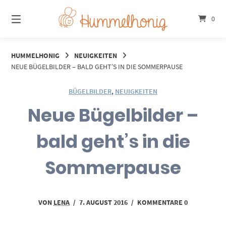
Springe
zum
0
Inhalt
HUMMELHONIG
NEUIGKEITEN
NEUE BÜGELBILDER – BALD GEHT’S IN DIE SOMMERPAUSE
BÜGELBILDER
,
NEUIGKEITEN
Neue Bügelbilder –
bald geht’s in die
Sommerpause
VON
LENA
/
7. AUGUST 2016
/
KOMMENTARE 0