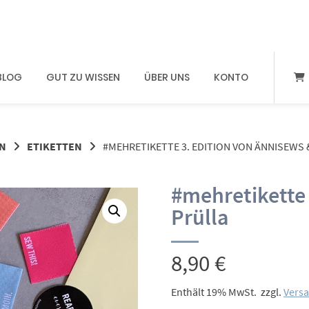
BLOG
GUT ZU WISSEN
ÜBER UNS
KONTO
N
ETIKETTEN
#MEHRETIKETTE 3. EDITION VON ÄNNISEWS 
#mehretikette 
Prülla
8,90
€
Enthält 19% MwSt.
zzgl.
Vers