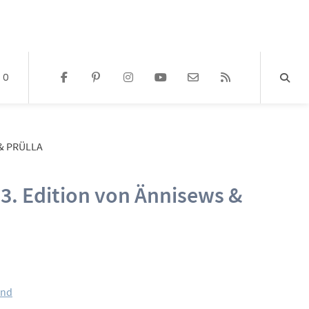
0
& PRÜLLA
3. Edition von Ännisews &
and