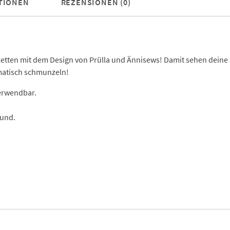
TIONEN
REZENSIONEN (0)
iketten mit dem Design von Prülla und Ännisews! Damit sehen dein
omatisch schmunzeln!
verwendbar.
rund.