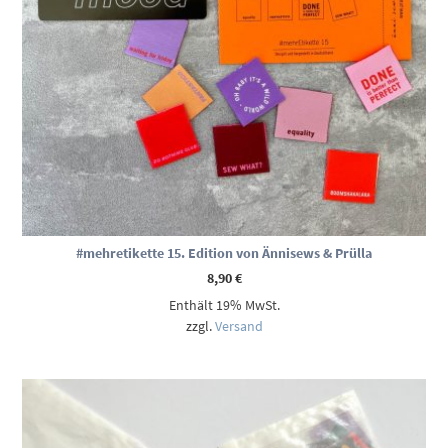
#mehretikette 15. Edition von Ännisews & Prülla
8,90
€
Enthält 19% MwSt.
zzgl.
Versand