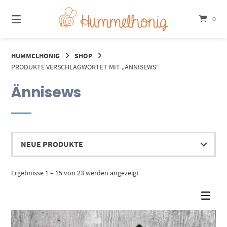
Springe
zum
0
Inhalt
HUMMELHONIG
SHOP
PRODUKTE VERSCHLAGWORTET MIT „ÄNNISEWS“
Ännisews
Nach
Ergebnisse 1 – 15 von 23 werden angezeigt
Aktualität
sortiert