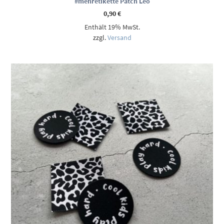
#mehretikette Patch Leo
0,90
€
Enthält 19% MwSt.
zzgl.
Versand