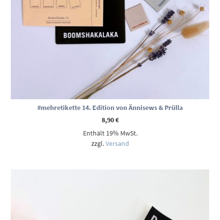
#mehretikette 14. Edition von Ännisews & Prülla
8,90
€
Enthält 19% MwSt.
zzgl.
Versand