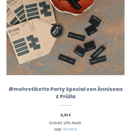
#mehretikette Party Special von Ännisews
& Prülla
8,90
€
Enthält 19% MwSt.
zzgl.
Versand