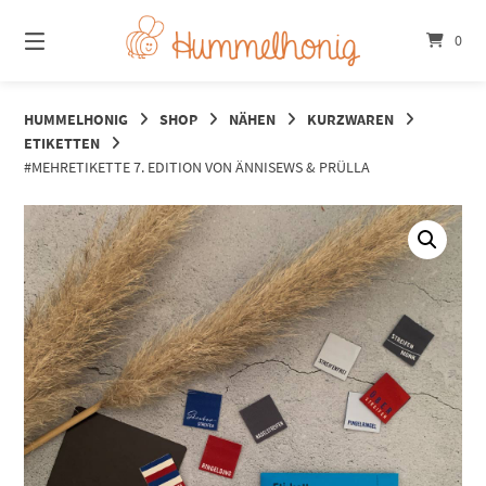
Springe
zum
0
Inhalt
HUMMELHONIG
SHOP
NÄHEN
KURZWAREN
ETIKETTEN
#MEHRETIKETTE 7. EDITION VON ÄNNISEWS & PRÜLLA