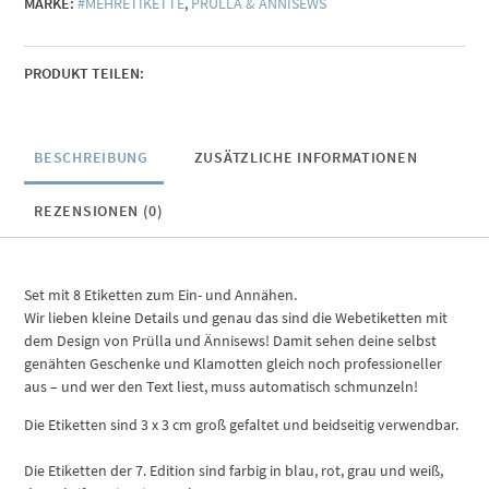
MARKE:
#MEHRETIKETTE
,
PRÜLLA & ÄNNISEWS
Menge
PRODUKT TEILEN:
BESCHREIBUNG
ZUSÄTZLICHE INFORMATIONEN
REZENSIONEN (0)
Set mit 8 Etiketten zum Ein- und Annähen.
Wir lieben kleine Details und genau das sind die Webetiketten mit
dem Design von Prülla und Ännisews! Damit sehen deine selbst
genähten Geschenke und Klamotten gleich noch professioneller
aus – und wer den Text liest, muss automatisch schmunzeln!
Die Etiketten sind 3 x 3 cm groß gefaltet und beidseitig verwendbar.
Die Etiketten der 7. Edition sind farbig in blau, rot, grau und weiß,