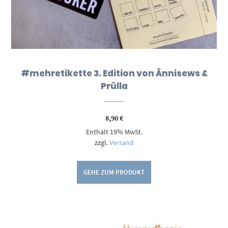
#mehretikette 3. Edition von Ännisews &
Prülla
8,90
€
Enthält 19% MwSt.
zzgl.
Versand
GEHE ZUM PRODUKT