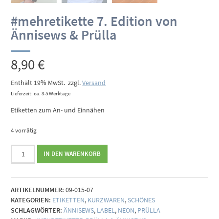
#mehretikette 7. Edition von
Ännisews & Prülla
8,90
€
Enthält 19% MwSt.
zzgl.
Versand
Lieferzeit: ca. 3-5 Werktage
Etiketten zum An- und Einnähen
4 vorrätig
#mehretikette
IN DEN WARENKORB
7.
Edition
von
ARTIKELNUMMER:
09-015-07
Ännisews
KATEGORIEN:
ETIKETTEN
,
KURZWAREN
,
SCHÖNES
&
SCHLAGWÖRTER:
ÄNNISEWS
,
LABEL
,
NEON
,
PRÜLLA
Prülla